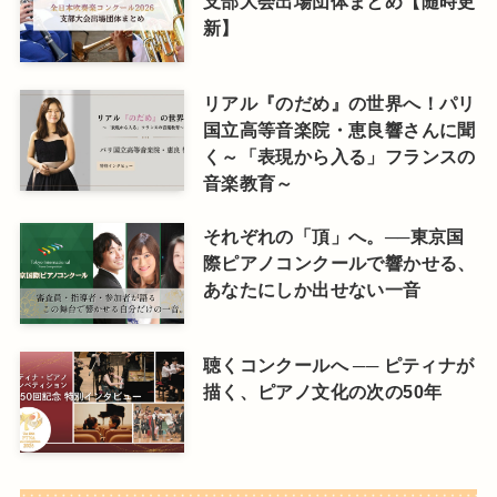
支部大会出場団体まとめ【随時更
新】
リアル『のだめ』の世界へ！パリ
国立高等音楽院・恵良響さんに聞
く～「表現から入る」フランスの
音楽教育～
それぞれの「頂」へ。──東京国
際ピアノコンクールで響かせる、
あなたにしか出せない一音
聴くコンクールへ ── ピティナが
描く、ピアノ文化の次の50年