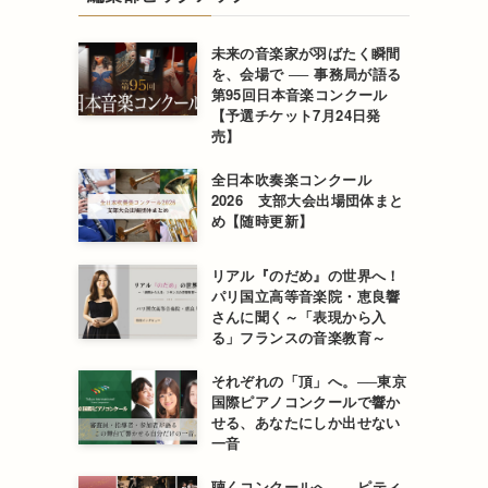
未来の音楽家が羽ばたく瞬間
を、会場で ── 事務局が語る
第95回日本音楽コンクール
【予選チケット7月24日発
売】
全日本吹奏楽コンクール
2026 支部大会出場団体まと
め【随時更新】
リアル『のだめ』の世界へ！
パリ国立高等音楽院・恵良響
さんに聞く～「表現から入
る」フランスの音楽教育～
それぞれの「頂」へ。──東京
国際ピアノコンクールで響か
せる、あなたにしか出せない
一音
聴くコンクールへ ── ピティ