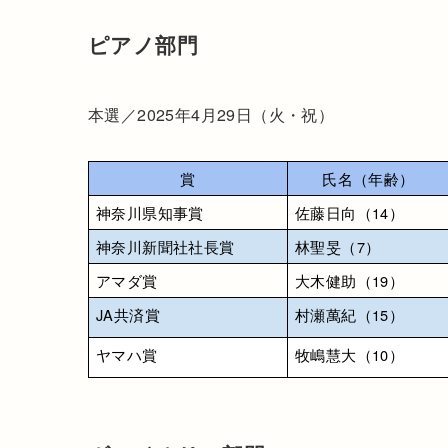
ピアノ部門
本選／2025年4月29日（火・祝）
賞
氏名（年齢）
神奈川県知事賞
佐藤日向（14）
神奈川新聞社社長賞
林聖旻（7）
アマダ賞
大木健助（19）
JA共済賞
村瀬萬紀（15）
ヤマハ賞
牧嶋慧大（10）