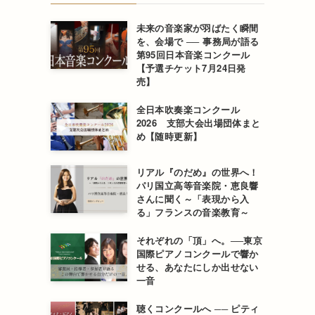
未来の音楽家が羽ばたく瞬間
を、会場で ── 事務局が語る
第95回日本音楽コンクール
【予選チケット7月24日発
売】
全日本吹奏楽コンクール
2026 支部大会出場団体まと
め【随時更新】
リアル『のだめ』の世界へ！
パリ国立高等音楽院・恵良響
さんに聞く～「表現から入
る」フランスの音楽教育～
それぞれの「頂」へ。──東京
国際ピアノコンクールで響か
せる、あなたにしか出せない
一音
聴くコンクールへ ── ピティ