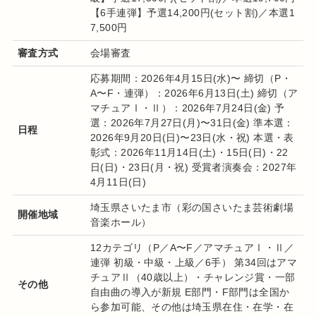
【6手連弾】予選14,200円(セット割)／本選1
7,500円
審査方式
会場審査
応募期間：2026年4月15日(水)〜
締切（P・
A〜F・連弾）：2026年6月13日(土)
締切（ア
マチュアⅠ・Ⅱ）：2026年7月24日(金)
予
選：2026年7月27日(月)〜31日(金)
準本選：
日程
2026年9月20日(日)〜23日(水・祝)
本選・表
彰式：2026年11月14日(土)・15日(日)・22
日(日)・23日(月・祝)
受賞者演奏会：2027年
4月11日(日)
埼玉県さいたま市（彩の国さいたま芸術劇場
開催地域
音楽ホール）
12カテゴリ（P／A〜F／アマチュアⅠ・Ⅱ／
連弾 初級・中級・上級／6手） 第34回はアマ
チュアⅡ（40歳以上）・チャレンジ賞・一部
その他
自由曲の導入が新規 E部門・F部門は全国か
ら参加可能、その他は埼玉県在住・在学・在