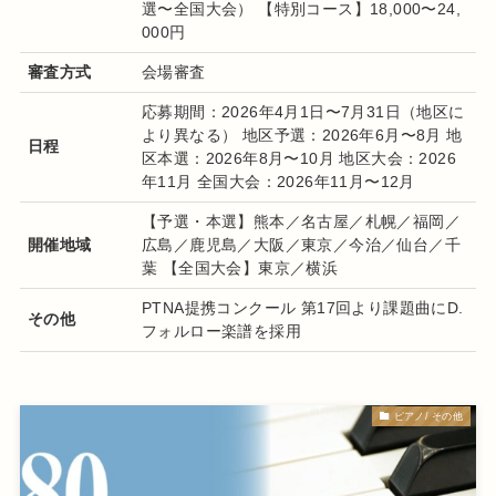
選〜全国大会） 【特別コース】18,000〜24,
000円
審査方式
会場審査
応募期間：2026年4月1日〜7月31日（地区に
より異なる）
地区予選：2026年6月〜8月
地
日程
区本選：2026年8月〜10月
地区大会：2026
年11月
全国大会：2026年11月〜12月
【予選・本選】熊本／名古屋／札幌／福岡／
開催地域
広島／鹿児島／大阪／東京／今治／仙台／千
葉 【全国大会】東京／横浜
PTNA提携コンクール 第17回より課題曲にD.
その他
フォルロー楽譜を採用
ピアノ/ その他