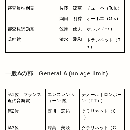
審査員特別賞
佐藤　涼華
チューバ（Tub.）
園田　明香
オーボエ（Ob.）
審査員奨励賞
笠原　優太
ホルン（Hr.）
奨励賞
清水　愛和
トランペット（T
p.）
一般Aの部 General A (no age limit）
第1位・フランス
エンスレン シ
テノールトロンボー
近代音楽賞
ョーン 陸
ン（T.Tb.）
第2位
西川　宏祐
クラリネット（C
l.）
第3位
崎高　美咲
クラリネット（C