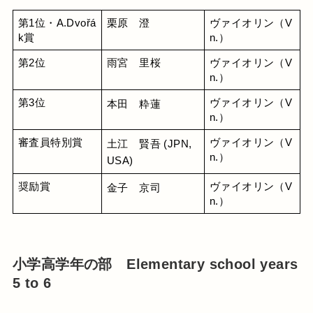
第1位・A.Dvořá
栗原　澄
ヴァイオリン（V
k賞
n.）
第2位
雨宮　里桜
ヴァイオリン（V
n.）
第3位
ヴァイオリン（V
本田　粋蓮
n.）
審査員特別賞
ヴァイオリン（V
土江　賢吾 (JPN,
n.）
USA)
奨励賞
ヴァイオリン（V
金子　京司
n.）
小学高学年の部 Elementary school years
5 to 6