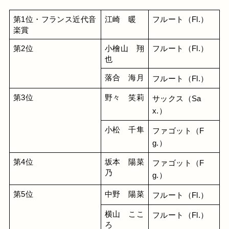
第1位・フランス近代音
江崎　暖
フルート（Fl.）
楽賞
第2位
小檜山　翔
フルート（Fl.）
也
落合　海月
フルート（Fl.）
第3位
野々　笑莉
サックス（Sa
x.）
小松　千隼
ファゴット（F
g.）
第4位
坂本　陽菜
ファゴット（F
乃
g.）
第5位
中野　陽菜
フルート（Fl.）
横山　ここ
フルート（Fl.）
ろ