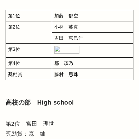
第1位
加藤　郁空
第2位
小林　英真
吉田　恵巳佳
第3位
第4位
郡　凜乃
奨励賞
藤村　思珠
高校の部 High school
第2位：宮田 理世
奨励賞：森 紬