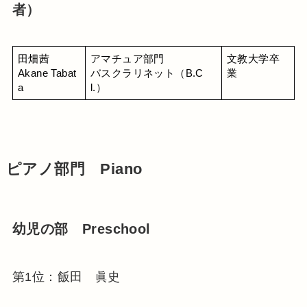
者）
田畑茜
アマチュア部門
文教大学卒
Akane Tabat
バスクラリネット（B.C
業
a
l.）
ピアノ部門 Piano
幼児の部 Preschool
第1位：飯田 眞史