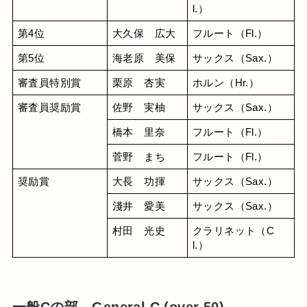
l.）
第4位
大久保　広大
フルート（Fl.）
第5位
海老原　美保
サックス（Sax.）
審査員特別賞
栗原　杏実
ホルン（Hr.）
審査員奨励賞
佐野　実柚
サックス（Sax.）
橋本　里奈
フルート（Fl.）
菅野　まち
フルート（Fl.）
奨励賞
大長　功揮
サックス（Sax.）
淺井　愛美
サックス（Sax.）
村田　光史
クラリネット（C
l.）
一般Cの部 General C (over 50)