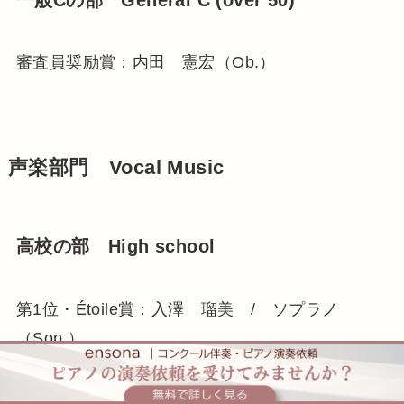
審査員奨励賞：内田 憲宏（Ob.）
声楽部門 Vocal Music
高校の部 High school
第1位・Étoile賞：入澤 瑠美 / ソプラノ
（Sop.）