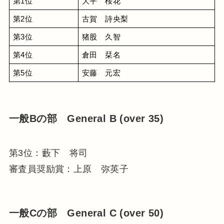
第1位
大平　桜花
第2位
古賀　詩央梨
第3位
猪股　久智
第4位
倉田　栞名
第5位
安藤　元宏
一般Bの部 General B (over 35)
第3位：藪下 将司
審査員奨励賞：上原 弥英子
一般Cの部 General C (over 50)