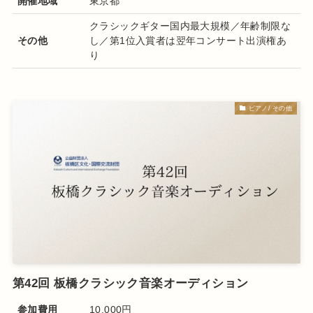
開催地域
東京都
クラシックギター国内最大規模／年齢制限な
その他
し／第1位入賞者は翌年コンサート出演権あ
り
ピアノ/ その他
第42回 板橋クラシック音楽オーディション
参加費用
10,000円