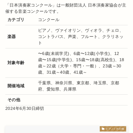
「日本演奏家コンクール
」は
一般財団法人 日本演奏家協会
が主
催する音楽コンクールです
。
カテゴリ
コンクール
ピアノ、ヴァイオリン、ヴィオラ、チェロ、
楽器
コントラバス、
声楽、フルート、クラリネッ
ト
〜6歳(未就学児)、6歳〜12歳(小学生)、12
歳〜15歳(中学生)、15歳〜18歳(高校生)、18
対象年齢
歳～22歳（大学・専門・一般）、23歳～30
歳、31歳～40歳、41歳～
千葉県、神奈川県、東京都、埼玉県、京都
開催地域
府、愛知県、兵庫県
その他
2024年6月30日締切
ピアノ/ その他