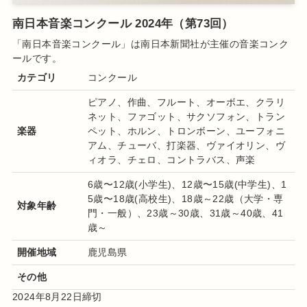
南日本音楽コンクール 2024年（第73回）
「南日本音楽コンクール
」は
南日本新聞社
が主催の音楽
コンク
ール
です
。
カテゴリ
コンクール
ピアノ、作曲、フルート、オーボエ、クラリ
ネット、ファゴット、サクソフォン、
トラン
楽器
ペット、ホルン、トロンボーン、ユーフォニ
アム、チューバ、打楽器、ヴァイオリン、ヴ
ィオラ、チェロ、コントラバス、声楽
6歳〜12歳(小学生)、12歳〜15歳(中学生)、1
5歳〜18歳(高校生)、18歳～22歳（大学・専
対象年齢
門・一般）、23歳～30歳、31歳～40歳、41
歳～
開催地域
鹿児島県
その他
2024年8月22日締切