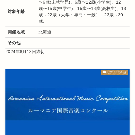
〜6歳(未就学児)、6歳〜12歳(小学生)、12
歳〜15歳(中学生)、15歳〜18歳(高校生)、18
対象年齢
歳～22歳（大学・専門・一般）、23歳～30
歳、
開催地域
北海道
その他
2024年8月13日締切
ピアノ/ その他