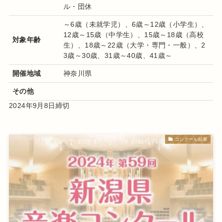
ル・団休
～6歳（未就学児）、6歳～12歳（小学生）、
12歳～15歳（中学生）、15歳～18歳（高校
対象年齢
生）、18歳～22歳（大学・専門・一般）、2
3歳～30歳、31歳～40歳、41歳～
開催地域
神奈川県
その他
2024年9月8日締切
コンクール結果