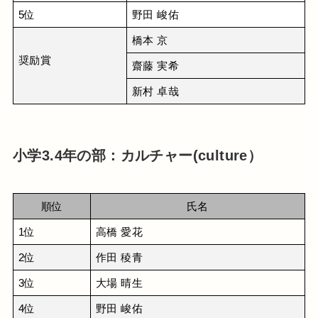
5位
野田 峻佑
橋本 京
奨励賞
齋藤 実希
新村 卓哉
小学3.4年の部：カルチャー(culture）
順位
氏名
1位
高橋 愛花
2位
作田 稜青
3位
大場 晴生
4位
野田 峻佑