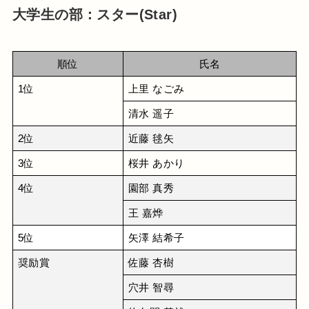
大学生の部：スター(Star)
順位
氏名
1位
上里 なごみ
清水 遥子
2位
近藤 毬矢
3位
桜井 あかり
4位
園部 真秀
王 嘉烨
5位
矢澤 結希子
奨励賞
佐藤 杏樹
穴井 智尋