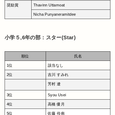
奨励賞
Thavinn Uttamoat
Nicha Punyaneramitdee
小学５,6年の部：スター(Star)
順位
氏名
1位
該当なし
2位
吉川 すみれ
芳村 遼
3位
Syou Usei
4位
高橋 優月
5位
佐藤 伶南