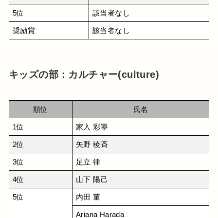
5位
該当者なし
奨励賞
該当者なし
キッズの部：カルチャー(culture)
順位
氏名
1位
家入 彩寧
2位
矢野 稜斉
3位
足立 律
4位
山下 陽己
5位
内田 菫
Ariana Harada