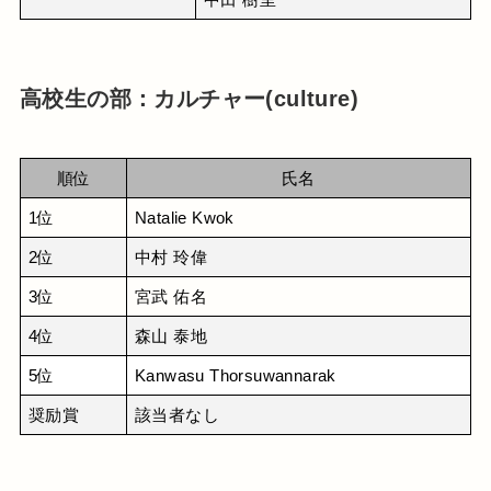
中田 樹里
高校生の部：カルチャー(culture)
順位
氏名
1位
Natalie Kwok
2位
中村 玲偉
3位
宮武 佑名
4位
森山 泰地
5位
Kanwasu Thorsuwannarak
奨励賞
該当者なし