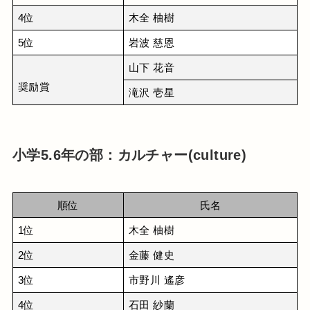
4位
木全 柚樹
5位
岩波 慈恩
山下 花音
奨励賞
滝沢 壱星
小学5.6年の部：カルチャー(culture)
順位
氏名
1位
木全 柚樹
2位
金藤 健史
3位
市野川 遙彦
4位
石田 紗蘭