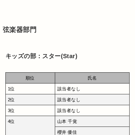
弦楽器部門
キッズの部：スター(Star)
順位
氏名
1位
該当者なし
2位
該当者なし
3位
該当者なし
4位
山本 千覚
櫻井 優佳