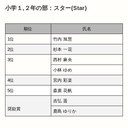
小学１,２年の部：スター(Star)
順位
氏名
1位
竹内 旭慧
2位
杉本 一花
3位
西村 麻央
小林 ゆめ
4位
宮内 彩楽
5位
森廣 花帆
吉弘 遥
奨励賞
鹿島 ゆりか