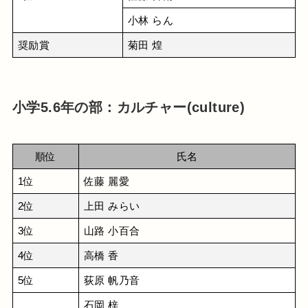
小林 らん
奨励賞
菊田 煌
小学5.6年の部：カルチャー(culture)
順位
氏名
1位
佐藤 麗愛
2位
上田 みらい
3位
山路 小百合
4位
高橋 香
5位
荻原 帆乃音
石岡 梓