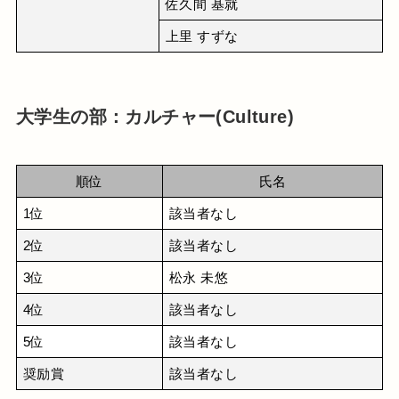
佐久間 基就
上里 すずな
大学生の部：カルチャー(Culture)
順位
氏名
1位
該当者なし
2位
該当者なし
3位
松永 未悠
4位
該当者なし
5位
該当者なし
奨励賞
該当者なし