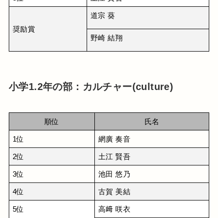
道宗 葵
奨励賞
野崎 結翔
小学1.2年の部：カルチャー(culture)
順位
氏名
1位
網廣 奏音
2位
土江 賢吾
3位
池田 悠乃
4位
古賀 美結
5位
高﨑 咲衣