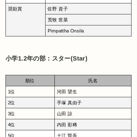
奨励賞
佐野 資子
荒牧 世菜
Pimpattha Onsila
小学1.2年の部：スター(Star)
順位
氏名
1位
河田 望生
2位
手塚 真由子
3位
山田 諒
4位
内田 彩稀
5位
土江 賢吾