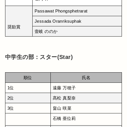
Passawat Phongsphetrarat
Jessada Oranriksuphak
奨励賞
壹岐 ののか
中学生の部：スター(Star)
順位
氏名
1位
遠藤 万穂子
2位
髙松 真梨奈
3位
畠山 咲菜
石橋 亜位莉