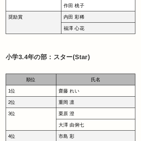
作田 桃子
奨励賞
内田 彩稀
福澤 心花
小学3.4年の部：スター(Star)
順位
氏名
1位
齋藤 れい
2位
重岡 凛
3位
栗原 澄
大澤 由俐七
4位
市島 彩