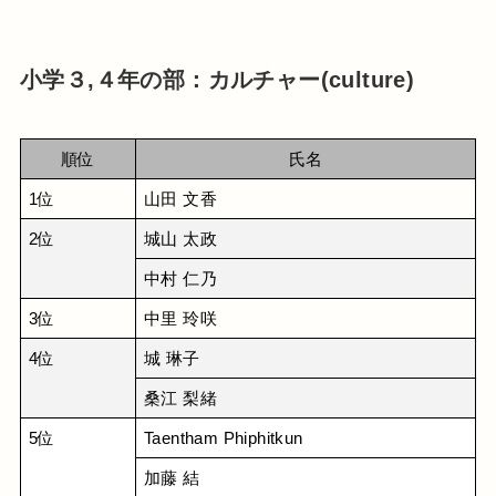
小学３,４年の部：カルチャー(culture)
順位
氏名
1位
山田 文香
2位
城山 太政
中村 仁乃
3位
中里 玲咲
4位
城 琳子
桑江 梨緒
5位
Taentham Phiphitkun
加藤 結