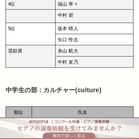
4位
福山 寧々
中村 碧
5位
坂本 晴人
矢口 怜志
奨励賞
糸山 航大
中村 友乃
中学生の部：カルチャー(culture)
順位
氏名
1位
髙松 真梨奈
2位
石橋 亜位莉