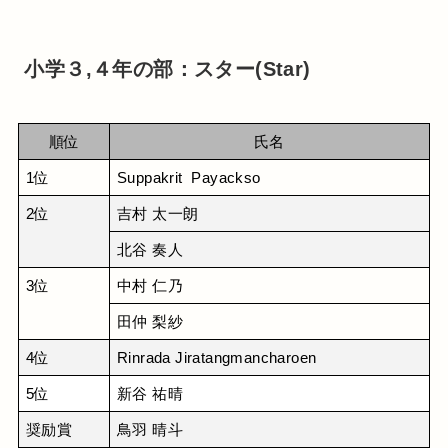
小学３,４年の部：スター(Star)
順位
氏名
1位
Suppakrit  Payackso
2位
吉村 太一朗
北谷 奏人
3位
中村 仁乃
田仲 梨紗
4位
Rinrada Jiratangmancharoen
5位
新谷 祐晴
奨励賞
鳥羽 晴斗