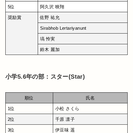
5位
阿久沢 映翔
奨励賞
佐野 祐允
Sirabhob Lertariyanunt
塙 怜実
鈴木 麗加
小学5.6年の部：スター(Star)
順位
氏名
1位
小松 さくら
2位
千原 凛子
3位
伊豆味 遥