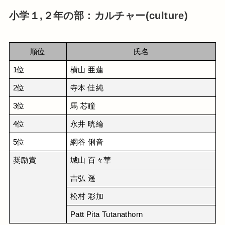
小学１,２年の部：カルチャー(culture)
順位
氏名
1位
横山 亜蓮
2位
寺本 佳純
3位
馬 芯瞳
4位
永井 晄綸
5位
網谷 俐音
奨励賞
城山 百々華
吉弘 遥
松村 彩加
Patt Pita Tutanathorn