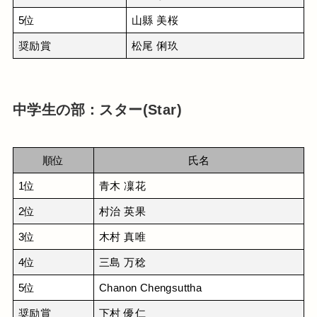
5位
山縣 美桜
奨励賞
松尾 俐玖
中学生の部：スター(Star)
順位
氏名
1位
青木 凜花
2位
村治 英果
3位
木村 真唯
4位
三島 万稔
5位
Chanon Chengsuttha
奨励賞
下村 優仁