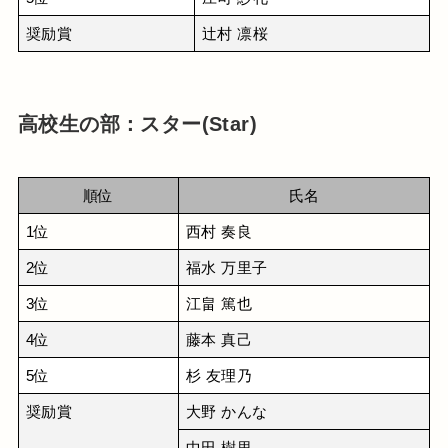
奨励賞
辻村 凛桜
高校生の部：スター(Star)
順位
氏名
1位
西村 奏良
2位
福水 万里子
3位
江畠 篤也
4位
藤本 真己
5位
杉 友理乃
奨励賞
大野 かんな