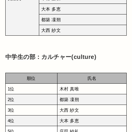
大本 多恵
都築 凜朔
大西 紗文
中学生の部：カルチャー(culture)
順位
氏名
1位
木村 真唯
2位
都築 凜朔
3位
大西 紗文
4位
大本 多恵
5位
庄司 紗礼