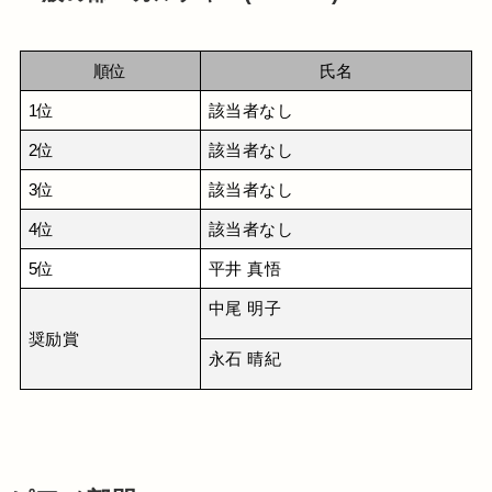
順位
氏名
1位
該当者なし
2位
該当者なし
3位
該当者なし
4位
該当者なし
5位
平井 真悟
中尾 明子
奨励賞
永石 晴紀