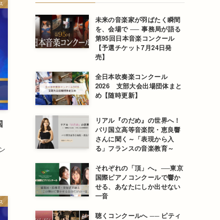
ス
未来の音楽家が羽ばたく瞬間
を、会場で ── 事務局が語る
第95回日本音楽コンクール
【予選チケット7月24日発
売】
全日本吹奏楽コンクール
2026 支部大会出場団体まと
め【随時更新】
リアル『のだめ』の世界へ！
国
パリ国立高等音楽院・恵良響
さんに聞く～「表現から入
る」フランスの音楽教育～
ン
それぞれの「頂」へ。──東京
国際ピアノコンクールで響か
せる、あなたにしか出せない
一音
ス
聴くコンクールへ ── ピティ