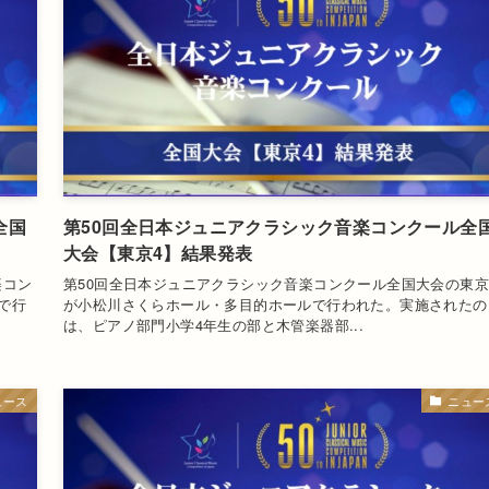
全国
第50回全日本ジュニアクラシック音楽コンクール全
大会【東京4】結果発表
楽コン
第50回全日本ジュニアクラシック音楽コンクール全国大会の東京
で行
が小松川さくらホール・多目的ホールで行われた。実施されたの
は、ピアノ部門小学4年生の部と木管楽器部...
ュース
ニュー