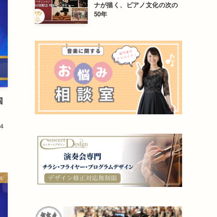
ナが描く、ピアノ文化の次の
50年
国
4
ス