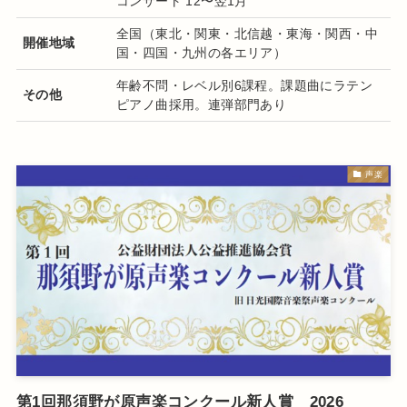
コンサート 12〜翌1月
全国（東北・関東・北信越・東海・関西・中
開催地域
国・四国・九州の各エリア）
年齢不問・レベル別6課程。課題曲にラテン
その他
ピアノ曲採用。連弾部門あり
声楽
第1回那須野が原声楽コンクール新人賞 2026