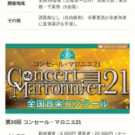
全国39会場（北海道〜九州） 全国大会：東京
開催地域
都・千葉県（5会場）
課題曲なし（自由曲制） 全審査員が全参加者
その他
に直筆講評を手渡し
フルート / その他
第30回 コンセール・マロニエ21
動画審査：5,000円 通過者：20,000円（オー