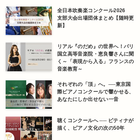
全日本吹奏楽コンクール2026
支部大会出場団体まとめ【随時更
新】
リアル『のだめ』の世界へ！パリ
国立高等音楽院・恵良響さんに聞
く～「表現から入る」フランスの
音楽教育～
それぞれの「頂」へ。──東京国
際ピアノコンクールで響かせる、
あなたにしか出せない一音
聴くコンクールへ ── ピティナが
描く、ピアノ文化の次の50年