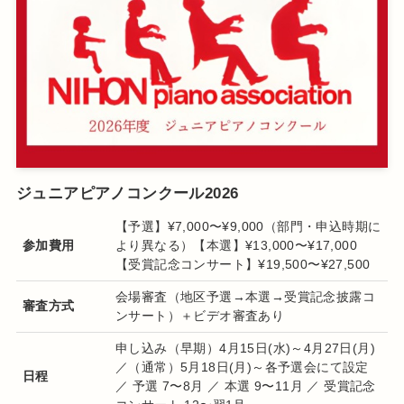
ジュニアピアノコンクール2026
【予選】¥7,000〜¥9,000（部門・申込時期に
参加費用
より異なる）【本選】¥13,000〜¥17,000
【受賞記念コンサート】¥19,500〜¥27,500
会場審査（地区予選→本選→受賞記念披露コ
審査方式
ンサート）＋ビデオ審査あり
申し込み（早期）4月15日(水)～4月27日(月)
／（通常）5月18日(月)～各予選会にて設定
日程
／ 予選 7〜8月 ／ 本選 9〜11月 ／ 受賞記念