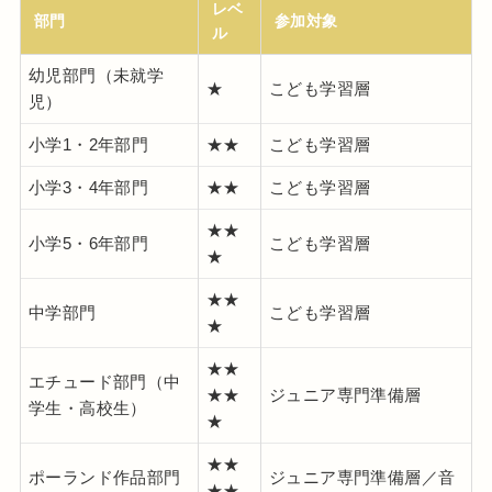
レベ
部門
参加対象
ル
幼児部門（未就学
★
こども学習層
児）
小学1・2年部門
★★
こども学習層
小学3・4年部門
★★
こども学習層
★★
小学5・6年部門
こども学習層
★
★★
中学部門
こども学習層
★
★★
エチュード部門（中
★★
ジュニア専門準備層
学生・高校生）
★
★★
ポーランド作品部門
ジュニア専門準備層／音
★★