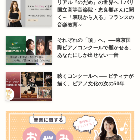
リアル『のだめ』の世界へ！パリ
国立高等音楽院・恵良響さんに聞
く～「表現から入る」フランスの
音楽教育～
それぞれの「頂」へ。──東京国
際ピアノコンクールで響かせる、
あなたにしか出せない一音
聴くコンクールへ ── ピティナが
描く、ピアノ文化の次の50年