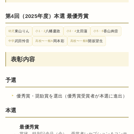
第4回（2025年度）本選 最優秀賞
東山りん
八幡慶政
太田蓮
香山絢音
幼児
小1・2
小3・4
小5・6
武田怜音
岡本彩
開坂望生
中学
高校〜一般A
高校〜一般B
表彰内容
予選
優秀賞・奨励賞を選出（優秀賞受賞者が本選に進出）
本選
最優秀賞
賞状、特別記念品（金）、受賞者レセプション＆コンサ