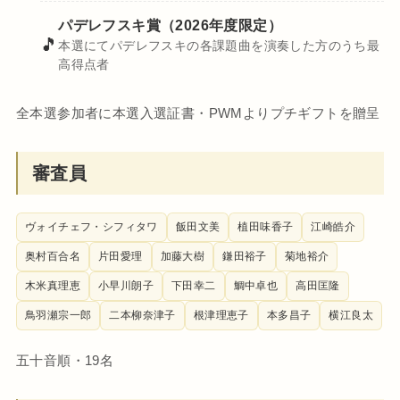
パデレフスキ賞（2026年度限定）
🎵
本選にてパデレフスキの各課題曲を演奏した方のうち最
高得点者
全本選参加者に本選入選証書・PWMよりプチギフトを贈呈
審査員
ヴォイチェフ・シフィタワ
飯田文美
植田味香子
江崎皓介
奥村百合名
片田愛理
加藤大樹
鎌田裕子
菊地裕介
木米真理恵
小早川朗子
下田幸二
鯛中卓也
高田匡隆
鳥羽瀬宗一郎
二本柳奈津子
根津理恵子
本多昌子
横江良太
五十音順・19名