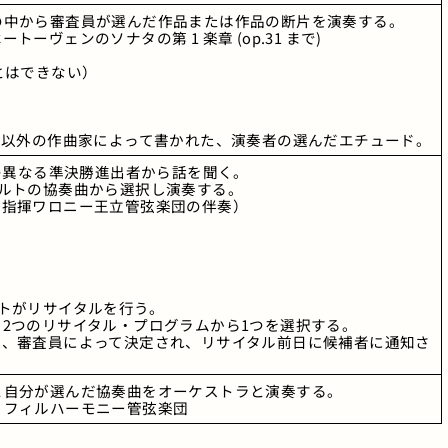
の中から審査員が選んだ作品または作品の断片を演奏する。
ーヴェンのソナタの第 1 楽章 (op.31 まで) 
とはできない）
ィ以外の作曲家によって書かれた、演奏者の選んだエチュード。
人の異なる準決勝進出者から話を聞く。
ァルトの協奏曲から選択し演奏する。
ン指揮ワロニー王立管弦楽団の伴奏）
トがリサイタルを行う。
2つのリサイタル・プログラムから1つを選択する。
は、審査員によって決定され、リサイタル前日に候補者に通知さ
と自分が選んだ協奏曲をオーケストラと演奏する。
・フィルハーモニー管弦楽団