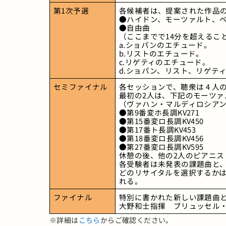
第1次予選
各候補者は、提案された作品
●ハイドン、モーツァルト、ベート
●自由曲
（ここまでで14分を超えるこ
a.ショパンのエチュード。 
b.リストのエチュード。 
c.リゲティのエチュード。 
d.ショパン、リスト、リゲテ
セミファイナル
各セッションで、聴衆は 4 
最初の2人は、下記のモーツ
（ヴァハン・マルディロシア
●第9番変ホ長調KV271
●第15番変ロ長調KV450
●第17番ト長調KV453
●第18番変ロ長調KV456
●第27番変ロ長調KV595
休憩の後、他の2人のピアニス
各受験者は未発表の課題曲と、
どのリサイタルを選択するか
れる。
ファイナル
特別に書かれた新しい課題曲
大野和士指揮　ブリュッセル
※詳細は
こちら
からご確認ください。