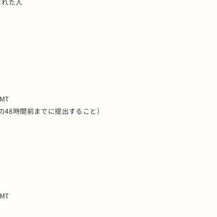
生まれた人
GMT
の48時間前までに提出すること）
GMT