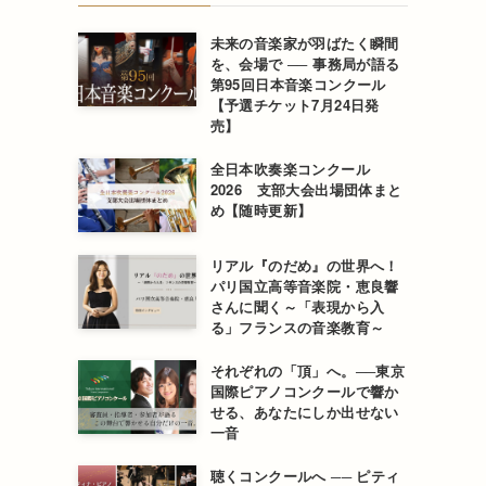
未来の音楽家が羽ばたく瞬間
を、会場で ── 事務局が語る
第95回日本音楽コンクール
【予選チケット7月24日発
売】
全日本吹奏楽コンクール
2026 支部大会出場団体まと
め【随時更新】
リアル『のだめ』の世界へ！
パリ国立高等音楽院・恵良響
さんに聞く～「表現から入
る」フランスの音楽教育～
それぞれの「頂」へ。──東京
国際ピアノコンクールで響か
せる、あなたにしか出せない
一音
聴くコンクールへ ── ピティ