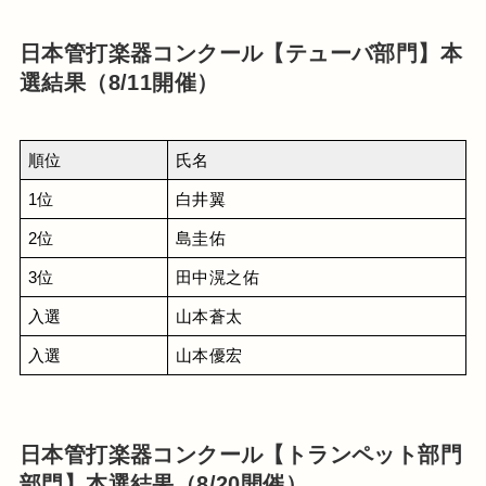
日本管打楽器コンクール【テューバ部門】本
選結果（8/11開催）
順位
氏名
1位
白井翼
2位
島圭佑
3位
田中滉之佑
入選
山本蒼太
入選
山本優宏
日本管打楽器コンクール【トランペット部門
部門】本選結果（8/20開催）