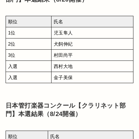
順位
氏名
1位
児玉隼人 
2位
犬飼伸紀
3位
村田尚平
入選
西村大地
入選
金子美保
日本管打楽器コンクール【クラリネット部
門】本選結果（8/24開催）
順位
氏名