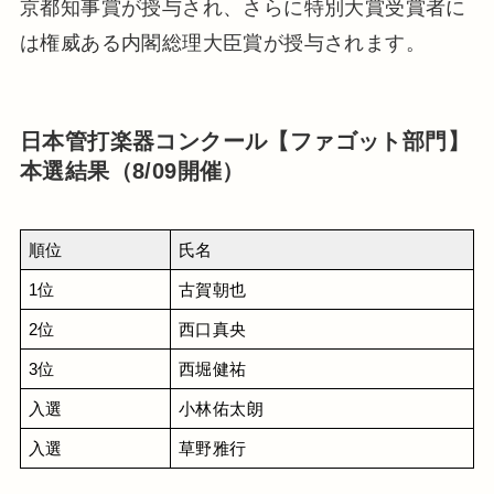
京都知事賞が授与され、さらに特別大賞受賞者に
は権威ある内閣総理大臣賞が授与されます。
日本管打楽器コンクール【ファゴット部門】
本選結果（8/09開催）
順位
氏名
1位
古賀朝也
2位
西口真央
3位
西堀健祐
入選
小林佑太朗
入選
草野雅行