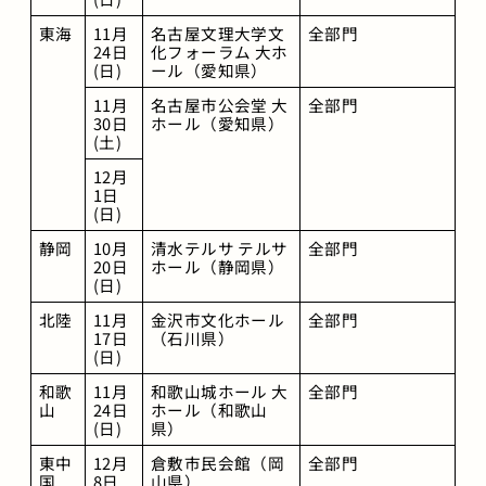
東海
11月
名古屋文理大学文
全部門
24日
化フォーラム 大ホ
(日)
ール（愛知県）
11月
名古屋市公会堂 大
全部門
30日
ホール（愛知県）
(土)
12月 
1日
(日)
静岡
10月
清水テルサ テルサ
全部門
20日
ホール（静岡県）
(日)
北陸
11月
金沢市文化ホール
全部門
17日
（石川県）
(日)
和歌
11月
和歌山城ホール 大
全部門
山
24日
ホール（和歌山
(日)
県）
東中
12月 
倉敷市民会館（岡
全部門
国
8日
山県）