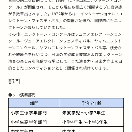
音楽の向上を目的として、1964年に「第1回エレクトーン・コン
クール」が開催され、そこから現在も幅広く活躍するプロ音楽家
が多数輩出されました。1972年からは「インターナショナル・エ
レクトーン・フェスティバル」の開催が始まり、国際的にもエレ
クトーンが普及していきました。
その後、エレクトーン・コンクールはジュニアエレクトーンコン
クール、ジュニアエレクトーンフェスティバル、ヤマハエレクト
ーンコンクール、ヤマハエレクトーンフェスティバル等、枝分か
れや統廃合を行いつつ、日頃の学習成果披露およびエレクトーン
演奏の楽しみを発信する場として、また演奏力・音楽力向上を目
的としたコンペティションとして開催され続けています。
部門
●ソロ演奏部門
部門
学年/年齢
小学生低学年部門
未就学児～小学3年生
小学生高学年部門
小学4年生～小学6年生
中学生部門
中学生