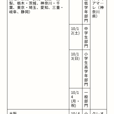
梨、栃木・茨城、神奈川・千
低
アマ―
葉、東京・埼玉、愛知、三重・
学
レ（神
岐阜、静岡）
年
奈川
部
県）
門
10/1
中
2(土)
学
生
部
門
10/1
小
3(日)
学
生
高
学
年
部
門
10/1
一
4
般
(月・
部
祝) 
門
大阪
10/ 6
小
クレオ