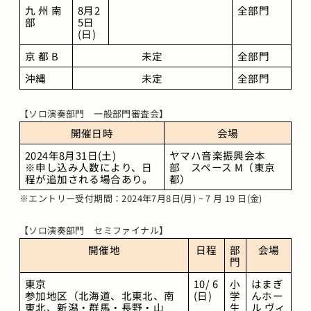
九 州 南 
8月2
全部門
部
5日
(日)
京 都 B
未定
全部門
沖縄
未定
全部門
【ソロ演奏部門 一般部門審査会】
開催日時
会場
2024年8月31日(土)
ヤマハ音楽振興会本
※申し込み人数により、日
部　スペース M（東京
程が追加される場合あり。
都）
※エントリー受付期間：2024年7月8日(月) ~ 7 月 19 日(金)
【ソロ演奏部門 セミファイナル】
開催地
日程
部
会場
門
東京
10/ 6
小
はまぎ
参加地区（北海道、北東北、南
(日)
学
んホー
東北、新潟・群馬・長野・山
生
ル ヴィ