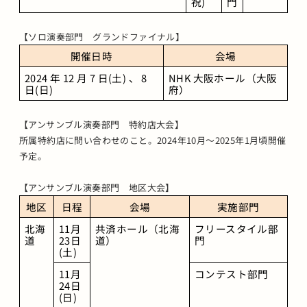
祝) 
門
【ソロ演奏部門 グランドファイナル】
開催日時
会場
2024 年 12 月 7 日(土) 、 8 
NHK 大阪ホール（大阪
日(日)
府）
【アンサンブル演奏部門 特約店大会】
所属特約店に問い合わせのこと。2024年10月～2025年1月頃開催
予定。
【アンサンブル演奏部門 地区大会】
地区
日程
会場
実施部門
北海
11月
共済ホール（北海
フリースタイル部
道
23日
道）
門
(土)
11月
コンテスト部門
24日
(日)