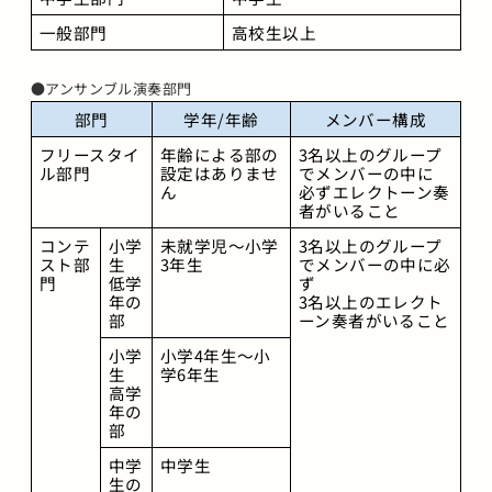
一般部門
高校生以上
●アンサンブル演奏部門
部門
学年/年齢
メンバー構成
フリースタイ
年齢による部の
3名以上のグループ
ル部門
設定はありませ
でメンバーの中に
ん
必ずエレクトーン奏
者がいること
コンテ
小学
未就学児～小学
3名以上のグループ
スト部
生
3年生
でメンバーの中に必
門
低学
ず
年の
3名以上のエレクト
部
ーン奏者がいること
小学
小学4年生～小
生
学6年生
高学
年の
部
中学
中学生
生の