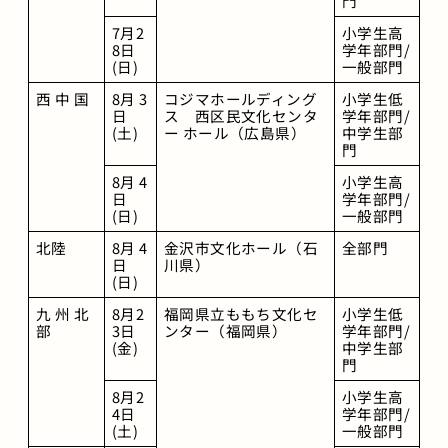
門
7月2
小学生高
8日
学年部門/
(日)
一般部門
西 中 国
8月 3
コジマホールディング
小学生低
日
ス　西区民文化センタ
学年部門/
(土)
ー ホール（広島県）
中学生部
門
8月 4
小学生高
日
学年部門/
(日)
一般部門
北陸
8月 4
金沢市文化ホール（石
全部門
日
川県）
(日)
九 州 北 
8月2
福岡県立ももち文化セ
小学生低
部
3日
ンター（福岡県）
学年部門/
(金)
中学生部
門
8月2
小学生高
4日
学年部門/
(土)
一般部門