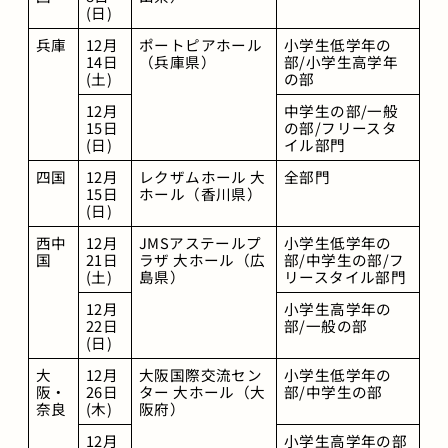
(日)
兵庫
12月
ポートピアホール
小学生低学年の
14日
（兵庫県）
部/小学生高学年
(土)
の部
12月
中学生の部/一般
15日
の部/フリースタ
(日)
イル部門
四国
12月
レクザムホール 大
全部門
15日
ホール（香川県）
(日)
西中
12月
JMSアステールプ
小学生低学年の
国
21日
ラザ 大ホール（広
部/中学生の部/フ
(土)
島県）
リースタイル部門
12月
小学生高学年の
22日
部/一般の部
(日)
大
12月
大阪国際交流セン
小学生低学年の
阪・
26日
ター 大ホール（大
部/中学生の部
奈良
(木)
阪府）
12月
小学生高学年の部