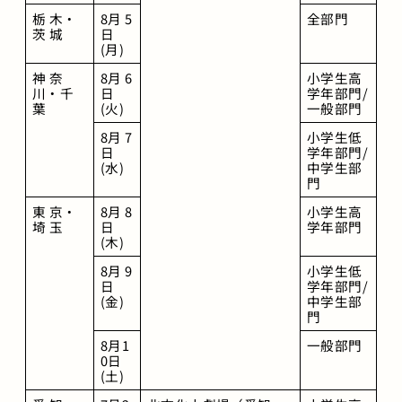
栃 木・
8月 5
全部門
茨 城
日
(月)
神 奈 
8月 6
小学生高
川・千 
日
学年部門/
葉
(火)
一般部門
8月 7
小学生低
日
学年部門/
(水)
中学生部
門
東 京・
8月 8
小学生高
埼 玉
日
学年部門
(木)
8月 9
小学生低
日
学年部門/
(金)
中学生部
門
8月1
一般部門
0日
(土)