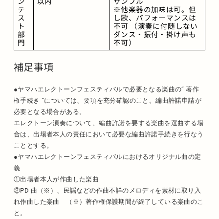
ン
以内 
サンブル
テ
※他楽器の加味は可。但
ス
し歌、パフォーマンスは
ト
不可 （演奏に付随しない
部
ダンス・振付・掛け声も
門
不可）
補足事項
●ヤマハエレクトーンフェスティバルで必要となる楽曲の“ 著作
権手続き ”については、要項を充分確認のこと。編曲許諾申請が
必要となる場合がある。
エレクトーン演奏について、編曲許諾を要する楽曲を選曲する場
合は、出場者本人の責任において必要な編曲許諾手続きを行なう
こととする。
●ヤマハエレクトーンフェスティバルにおけるオリジナル曲の定
義
①出場者本人が作曲した楽曲
②PD 曲（※）、民謡などの作曲不詳のメロディを素材に取り入
れ作曲した楽曲 （※）著作権保護期間が終了している楽曲のこ
と。