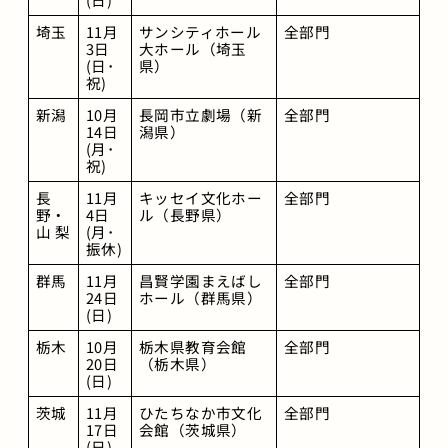
埼玉
11月 
サンシティホール 
全部門
3日
大ホール（埼玉
(日･
県）
祝)
新潟
10月
長岡市立劇場（新
全部門
14日
潟県）
(月･
祝)
長 
11月 
キッセイ文化ホー
全部門
野・
4日
ル（長野県）
山 梨
(月･
振休)
群馬
11月
昌賢学園まえばし
全部門
24日
ホール（群馬県）
(日)
栃木
10月
栃木県教育会館
全部門
20日
（栃木県）
(日)
茨城
11月
ひたちなか市文化
全部門
17日
会館（茨城県）
(日)