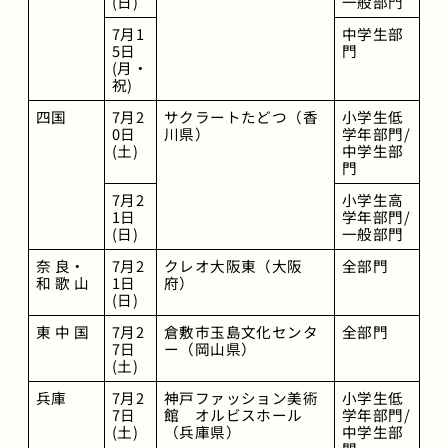
(日)
一般部門
7月1
中学生部
5日
門
(月・
祝)
四国
7月2
サクラートたどつ（香
小学生低
0日
川県）
学年部門/
(土)
中学生部
門
7月2
小学生高
1日
学年部門/
(日)
一般部門
奈 良・
7月2
クレオ大阪東（大阪
全部門
和 歌 山
1日
府）
(日)
東 中 国
7月2
倉敷市玉島文化センタ
全部門
7日
ー（岡山県）
(土)
兵庫
7月2
神戸ファッション美術
小学生低
7日
館　オルビスホール
学年部門/
(土)
（兵庫県）
中学生部