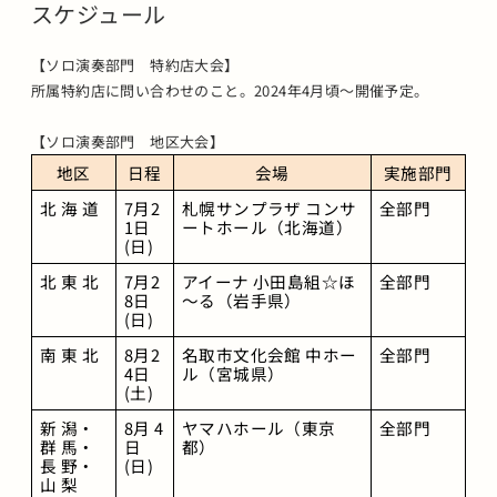
スケジュール
【ソロ演奏部門 特約店大会】
所属特約店に問い合わせのこと。2024年4月頃～開催予定。
【ソロ演奏部門 地区大会】
地区
日程
会場
実施部門
北 海 道
7月2
札幌サンプラザ コンサ
全部門
1日
ートホール（北海道）
(日)
北 東 北
7月2
アイーナ 小田島組☆ほ
全部門
8日
～る（岩手県）
(日)
南 東 北
8月2
名取市文化会館 中ホー
全部門
4日
ル（宮城県）
(土)
新 潟・
8月 4
ヤマハホール（東京
全部門
群 馬・
日
都）
長 野・
(日)
山 梨