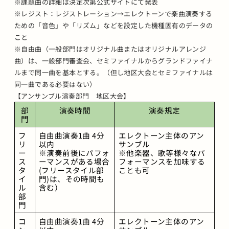
※課題曲の詳細は決定次第公式サイトにて発表
※レジスト：レジストレーション→エレクトーンで楽曲演奏する
ための「音色」や「リズム」などを設定した機種固有のデータの
こと
※自由曲（一般部門はオリジナル曲またはオリジナルアレンジ
曲）は、一般部門審査会、セミファイナルからグランドファイナ
ルまで同一曲を基本とする。（但し地区大会とセミファイナルは
同一曲である必要はない）
【アンサンブル演奏部門 地区大会】
部
演奏時間
演奏規定
門
フ
自由曲演奏1曲 4分
エレクトーン主体のアン
リ
以内 
サンブル
ー
※演奏前後にパフォ
※他楽器、歌等様々なパ
ス
ーマンスがある場合
フォーマンスを加味する
タ
(フリースタイル部
ことも可
イ
門)は、その時間も
ル
含む）
部
門
コ
自由曲演奏1曲 4分
エレクトーン主体のアン