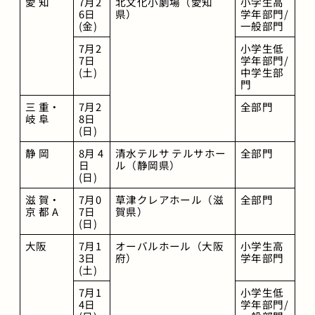
愛 知
7月2
北文化小劇場（愛知
小学生高
6日
県）
学年部門/
(金)
一般部門
7月2
小学生低
7日
学年部門/
(土)
中学生部
門
三 重・
7月2
全部門
岐 阜
8日
(日)
静 岡
8月 4
清水テルサ テルサホー
全部門
日
ル（静岡県）
(日)
滋 賀・
7月0
草津クレアホール（滋
全部門
京 都 A
7日
賀県）
(日)
大阪
7月1
オーバルホール（大阪
小学生高
3日
府）
学年部門
(土)
7月1
小学生低
4日
学年部門/