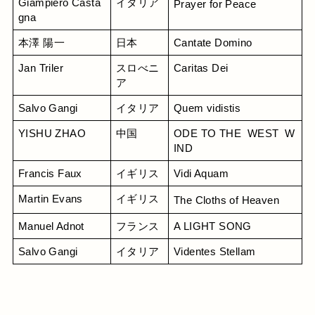
Giampiero Casta
イタリア
Prayer for Peace
gna
本澤 陽一
日本
Cantate Domino
Jan Triler
スロべニ
Caritas Dei
ア
Salvo Gangi
イタリア
Quem vidistis
YISHU ZHAO
中国
ODE TO THE  WEST  W
IND
Francis Faux
イギリス
Vidi Aquam
Martin Evans
イギリス
The Cloths of Heaven
Manuel Adnot
フランス
A LIGHT SONG
Salvo Gangi
イタリア
Videntes Stellam