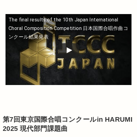
The final results of the 10th Japan International
Choral Composition Competition 日本国際合唱作曲コ
この動画を YouTube で視聴
ンクール結果発表
第7回東京国際合唱コンクールin HARUMI
2025 現代部門課題曲