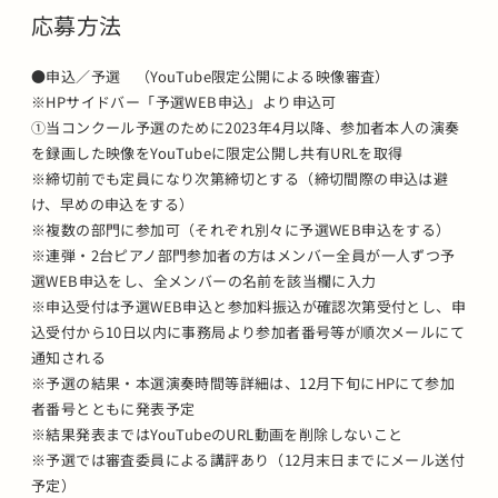
応募方法
●申込／予選 （YouTube限定公開による映像審査）
※HPサイドバー「予選WEB申込」より申込可
①当コンクール予選のために2023年4月以降、参加者本人の演奏
を録画した映像をYouTubeに限定公開し共有URLを取得
※締切前でも定員になり次第締切とする（締切間際の申込は避
け、早めの申込をする）
※複数の部門に参加可（それぞれ別々に予選WEB申込をする）
※連弾・2台ピアノ部門参加者の方はメンバー全員が一人ずつ予
選WEB申込をし、全メンバーの名前を該当欄に入力
※申込受付は予選WEB申込と参加料振込が確認次第受付とし、申
込受付から10日以内に事務局より参加者番号等が順次メールにて
通知される
※予選の結果・本選演奏時間等詳細は、12月下旬にHPにて参加
者番号とともに発表予定
※結果発表まではYouTubeのURL動画を削除しないこと
※予選では審査委員による講評あり（12月末日までにメール送付
予定）