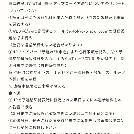
※事務局はYouTube動画アップロード方法等についてのサポート
は行っていない
②指定口座に予選参加料を本人名義で振込（念のため振込明細票
を保管する）
③WEB申込前に受信するメールで@tokyo-piacon.comの受信設
定を必ず行う
（重要な連絡が行えない場合があります）
④HPサイドバー「予選WEB申込」より必要事項を記入、②の予
選参加料振込済日を入力、①のYouTube共有URLを貼付の上、締
切日までに送信（自動返信あり）
※ 詳細は公式サイトの「申込期間と開催日程・会場」の「申込／
予選」欄を参照
※ 直接事務局にご来場は控える
●本選
①HPで予選結果発表時に指定された期日までに本選参加料を本
人名義で振込
（期日までに振込みが確認できない場合は受付不可となる）
②本選当日、発表された演奏時間までに余裕をもち審査会場コン
クール受付にお越し下さい