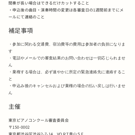
間奏が長い場合はできるだけカットすること
・申込後の曲目・演奏時間の変更は各審査日の1週間前までにメ
ールにて連絡のこと
補足事項
・参加に関わる交通費、宿泊費等の費用は参加者の負担になりま
す
・電話やメールでの審査結果のお問い合わせは一切応じられませ
ん
・棄権する場合は、必ず速やかに所定の緊急連絡先に連絡するこ
と
・申込み後のキャンセルおよび棄権の場合の払い戻しは行いませ
ん
主催
東京ピアノコンクール審査委員会
〒150-0002
東京都渋谷区渋谷2-7-14 VOＲT青山５F