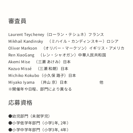
審査員
Laurent Teycheney（ローラン・テシュネ）フランス
Mikhail Kandinsky （ミハイル・カンディンスキー）ロシア
Oliver Markson （オリバー・マークソン）イギリス・アメリカ
Ren XiaoGang （レン・シャオガン）中華人民共和国
Akemi Mise （三瀬 あけみ）日本
Kazuo Missé （三瀬 和朗）日本
Michiko Kokubo（小久保 路子）日本
Miyako Iyama （井山 京）日本 他
※開催年や日程、部門により異なる
応募資格
●幼児部門（未就学児）
●小学低学年部門（小学1年, 2年）
●小学中学年部門（小学3年, 4年）