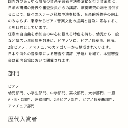
国内外のあらゆる段階の音楽学習者や演奏活動を行う音楽家に、
日頃の研鑽の発表や審査委員からの講評、演奏研究の場を提供す
ることで、個々のステージ経験や演奏技術、音楽的感性等の向上
のみならず、東京からピアノ音楽文化の振興と普及に寄与するこ
とを目的としています。
任意の自由曲を参加曲の中心に据える特色を持ち、幼児から一般
など幅広い年齢層を対象に、ピアノソロ、ピアノ協奏曲、連弾、
2台ピアノ、アマチュアのカテゴリーから構成されています。
日本や海外の音楽家による審査や講評（予選）を経て、本選審査
会は都内会場において開催されます。
部門
ピアノ
幼児部門、小学生部門、中学部門、高校部門、大学部門、一般
A・B・C部門、連弾部門、2台ピアノ部門、ピアノ協奏曲部門、
アマチュア部門
歴代入賞者