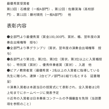
最優秀賞受賞者
第13回：石橋愛（一般A部門）、第12回：佐藤滉海（高校部
門）、第11回：藤村瑛亮（一般A部門） 他
表彰内容
●全部門より最優秀賞（賞金100,000円、賞状、楯、翌年度の演
奏会出場権等 授与）
●全部門より準グランプリ（賞状、翌年度の演奏会出場権等 授
与）
●各部門より第1位、第2位、第3位（賞状、第3位以上に入賞楯授
与）、特別賞（賞状）、優秀伴奏者賞（賞状）、入選 他
●ピアノ教育者賞（最優秀賞・2名以上の入賞者に指導している
先生に贈られ、連弾・2台ピアノ部門は1組で1名とする 証書贈
呈）
※演奏入賞者は本選当日の授賞式にて表彰され、全入賞者は2月
上旬までにホームページに発表予定
※近年の入賞者は日本奏楽コンクールの予備審査を免除（当該要
項を参照のこと）