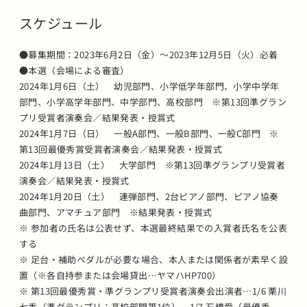
スケジュール
●募集期間：2023年6月2日（金）～2023年12月5日（火）必着
●本選（会場による審査）
2024年1月6日（土） 幼児部門、小学低学年部門、小学中学年
部門、小学高学年部門、中学部門、高校部門 ※第13回準グラン
プリ受賞者演奏会／結果発表・授賞式
2024年1月7日（日） 一般A部門、一般B部門、一般C部門 ※
第13回最優秀賞受賞者演奏会／結果発表・授賞式
2024年1月13日（土） 大学部門 ※第13回準グランプリ受賞者
演奏会／結果発表・授賞式
2024年1月20日（土） 連弾部門、2台ピアノ部門、ピアノ協奏
曲部門、アマチュア部門 ※結果発表・授賞式
※ 参加者の氏名は公表せず、本選最終結果での入賞者氏名を公表
する
※ 足台・補助ペダルが必要な場合、本人または関係者が素早く設
置（※各自持参または会場貸出…ヤマハHP700）
※ 第13回最優秀賞・準グランプリ受賞者演奏会出演者…1/6 栗川
七香（準グランプリ：高校部門第1位）、1/7 石橋愛（最優秀