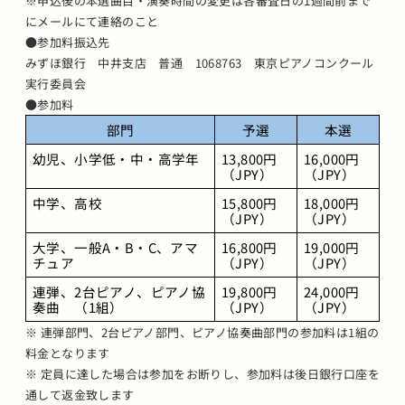
※申込後の本選曲目・演奏時間の変更は各審査日の1週間前まで
にメールにて連絡のこと
●参加料振込先
みずほ銀行 中井支店 普通 1068763 東京ピアノコンクール
実行委員会
●参加料
部門
予選
本選
幼児、小学低・中・高学年
13,800円
16,000円
（JPY）
（JPY）
中学、高校
15,800円
18,000円
（JPY）
（JPY）
大学、一般A・B・C、アマ
16,800円
19,000円
チュア
（JPY）
（JPY）
連弾、2台ピアノ、ピアノ協
19,800円
24,000円
奏曲　（1組）
（JPY）
（JPY）
※ 連弾部門、2台ピアノ部門、ピアノ協奏曲部門の参加料は1組の
料金となります
※ 定員に達した場合は参加をお断りし、参加料は後日銀行口座を
通して返金致します