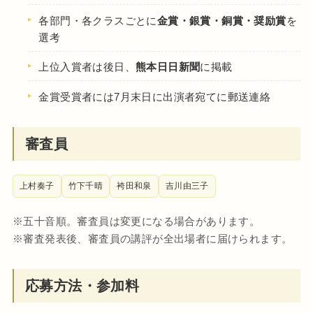
各部門・各クラスごとに
金賞・銀賞・銅賞・奨励賞
を
選考
上位入賞者は後日、
熊本日日新聞
に掲載
金賞受賞者には7月末日に出演者宛てに郵送連絡
審査員
上村奏子
竹下千晴
袴田和泉
吉川由三子
※五十音順。審査員は変更になる場合があります。
※審査発表後、審査員の講評が全出場者に届けられます。
応募方法・参加料