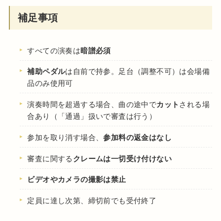
補足事項
すべての演奏は
暗譜必須
補助ペダル
は自前で持参。足台（調整不可）は会場備
品のみ使用可
演奏時間を超過する場合、曲の途中で
カット
される場
合あり（「通過」扱いで審査は行う）
参加を取り消す場合、
参加料の返金はなし
審査に関する
クレームは一切受け付けない
ビデオやカメラの撮影は禁止
定員に達し次第、締切前でも受付終了