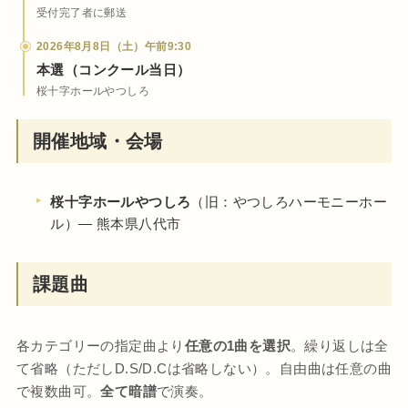
受付完了者に郵送
2026年8月8日（土）午前9:30
本選（コンクール当日）
桜十字ホールやつしろ
開催地域・会場
桜十字ホールやつしろ
（旧：やつしろハーモニーホー
ル）— 熊本県八代市
課題曲
各カテゴリーの指定曲より
任意の1曲を選択
。繰り返しは全
て省略（ただしD.S/D.Cは省略しない）。自由曲は任意の曲
で複数曲可。
全て暗譜
で演奏。