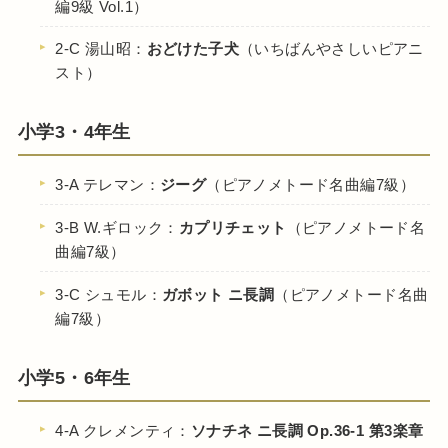
編9級 Vol.1）
2-C 湯山昭：
おどけた子犬
（いちばんやさしいピアニ
スト）
小学3・4年生
3-A テレマン：
ジーグ
（ピアノメトード名曲編7級）
3-B W.ギロック：
カプリチェット
（ピアノメトード名
曲編7級）
3-C シュモル：
ガボット ニ長調
（ピアノメトード名曲
編7級）
小学5・6年生
4-A クレメンティ：
ソナチネ ニ長調 Op.36-1 第3楽章