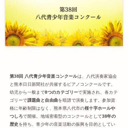
第38回 八代青少年音楽コンクール
は、八代演奏家協会
と熊本日日新聞社が共催するピアノコンクールです。
幼児から一般まで
8つのカテゴリー
で実施され、各カテ
ゴリーで
課題曲と自由曲
を暗譜で演奏します。参加資
格に年齢制限はなく、熊本県八代市の
桜十字ホールや
つしろ
で開催。地域密着型のコンクールとして
38年の
歴史
を持ち、青少年の音楽活動の振興を目的としてい