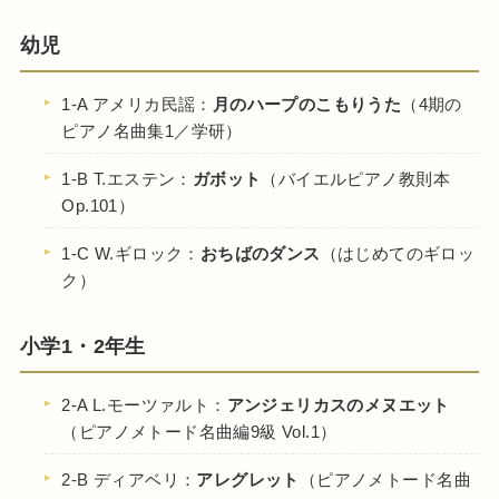
幼児
1-A アメリカ民謡：
月のハープのこもりうた
（4期の
ピアノ名曲集1／学研）
1-B T.エステン：
ガボット
（バイエルピアノ教則本
Op.101）
1-C W.ギロック：
おちばのダンス
（はじめてのギロッ
ク）
小学1・2年生
2-A L.モーツァルト：
アンジェリカスのメヌエット
（ピアノメトード名曲編9級 Vol.1）
2-B ディアベリ：
アレグレット
（ピアノメトード名曲