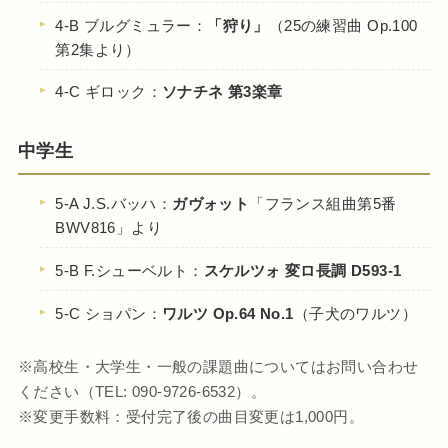
4-B ブルグミュラー：
「狩り」
（25の練習曲 Op.100
第2集より）
4-C ギロック：
ソナチネ 第3楽章
中学生
5-A J.S.バッハ：
ガヴォット
「フランス組曲第5番
BWV816」より
5-B F.シューベルト：
スケルツォ 変ロ長調 D593-1
5-C ショパン：
ワルツ Op.64 No.1
（子犬のワルツ）
※高校生・大学生・一般の課題曲についてはお問い合わせ
ください（TEL: 090-9726-6532）。
※変更手数料：受付完了後の曲目変更は1,000円。