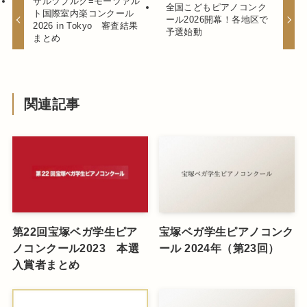
ザルツブルク=モーツァル
全国こどもピアノコンク
ト国際室内楽コンクール
ール2026開幕！各地区で
2026 in Tokyo 審査結果
予選始動
まとめ
関連記事
第22回宝塚ベガ学生ピア
宝塚ベガ学生ピアノコンク
ノコンクール2023 本選
ール 2024年（第23回）
入賞者まとめ