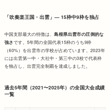
「吹奏楽王国・出雲」— 15枠中9枠を独占
中国支部最大の特徴は、
島根県出雲市の圧倒的な
です。5年間の全国代表15枠のうち9枠
強さ
（60%）を出雲市の学校が占めています。2023年
には出雲第一中・大社中・第三中の3校で代表枠
を独占し、出雲完全制覇を達成しました。
過去5年間（2021〜2025年）の全国大会成績
一覧