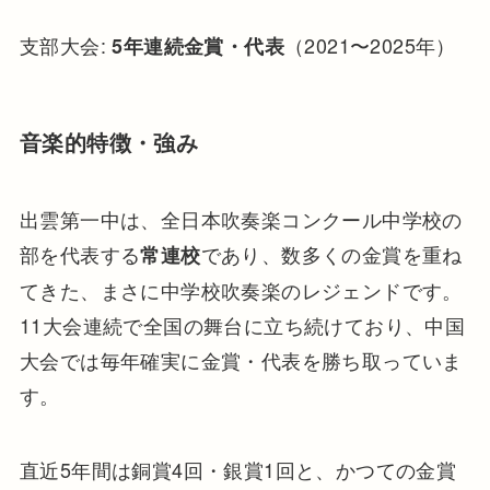
支部大会:
（2021〜2025年）
5年連続金賞・代表
音楽的特徴・強み
出雲第一中は、全日本吹奏楽コンクール中学校の
部を代表する
であり、数多くの金賞を重ね
常連校
てきた、まさに中学校吹奏楽のレジェンドです。
11大会連続で全国の舞台に立ち続けており、中国
大会では毎年確実に金賞・代表を勝ち取っていま
す。
直近5年間は銅賞4回・銀賞1回と、かつての金賞