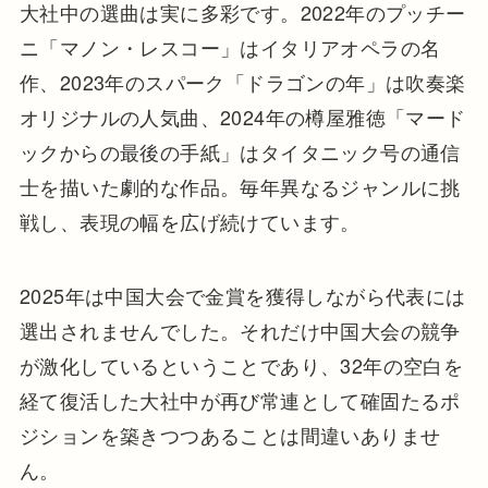
大社中の選曲は実に多彩です。2022年のプッチー
ニ「マノン・レスコー」はイタリアオペラの名
作、2023年のスパーク「ドラゴンの年」は吹奏楽
オリジナルの人気曲、2024年の樽屋雅徳「マード
ックからの最後の手紙」はタイタニック号の通信
士を描いた劇的な作品。毎年異なるジャンルに挑
戦し、表現の幅を広げ続けています。
2025年は中国大会で金賞を獲得しながら代表には
選出されませんでした。それだけ中国大会の競争
が激化しているということであり、32年の空白を
経て復活した大社中が再び常連として確固たるポ
ジションを築きつつあることは間違いありませ
ん。