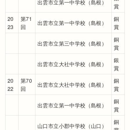
出雲市立第一中学校（島根）
賞
20
第71
銅
出雲市立第一中学校（島根）
23
回
賞
銅
出雲市立第三中学校（島根）
賞
銀
出雲市立大社中学校（島根）
賞
20
第70
銅
出雲市立大社中学校（島根）
22
回
賞
銅
出雲市立第一中学校（島根）
賞
銅
山口市立小郡中学校（山口）
賞