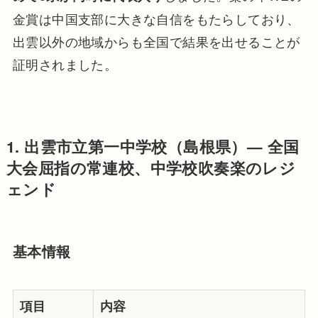
金賞は中国支部に大きな自信をもたらしており、
出雲以外の地域からも全国で結果を出せることが
証明されました。
1. 出雲市立第一中学校（島根県）— 全国
大会屈指の常連校、中学校吹奏楽のレジ
ェンド
基本情報
項目
内容