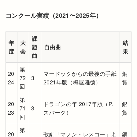
コンクール実績（2021〜2025年）
課
年
大
結
題
自由曲
度
会
果
曲
第
20
マードックからの最後の手紙
銅
72
3
24
2021年版（樽屋雅徳）
賞
回
第
20
ドラゴンの年 2017年版（P.
銀
71
3
23
スパーク）
賞
回
第
20
歌劇「マノン・レスコー」よ
銅