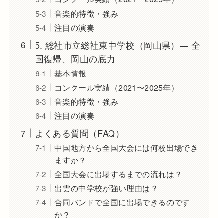
音楽的特徴・強み
注目の演奏
5. 総社市立総社東中学校（岡山県）— 全
国復帰、岡山の底力
基本情報
コンクール実績（2021〜2025年）
音楽的特徴・強み
注目の演奏
よくある質問（FAQ）
中国地方から全国大会には何校出場でき
ますか？
全国大会に出場するまでの流れは？
出雲の中学校が強い理由は？
合同バンドで全国に出場できるのです
か？