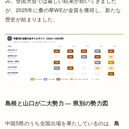
み。全国大会では厳しい結果が続いてきました
が、2025年に桑の華WEが金賞を獲得し、新たな
歴史が始まりました。
島根と山口が二大勢力 — 県別の勢力図
中国5県のうち全国出場を果たしているのは、
島