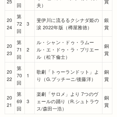
25
賞
回
夫）
第
20
斐伊川に流るるクシナダ姫の
銀
72
3
24
涙 2022年版（樽屋雅徳）
賞
回
第
ル・シャン・ドゥ・ラムー
20
銅
71
2
ル・エ・ドゥ・ラ・プリエー
23
賞
回
ル（松下倫士）
第
20
歌劇「トゥーランドット」よ
銅
70
1
22
り（G.プッチーニ/後藤洋）
賞
回
第
楽劇「サロメ」より 7つのヴ
20
銅
69
3
ェールの踊り（R.シュトラウ
21
賞
回
ス/森田一浩）