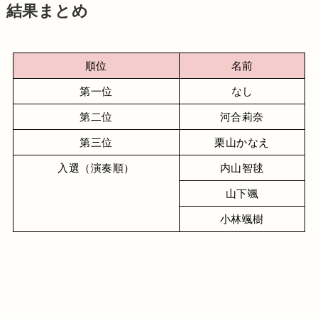
結果まとめ
順位
名前
第一位
なし
第二位
河合莉奈
第三位
栗山かなえ
入選（演奏順）
内山智毬
山下颯
小林颯樹