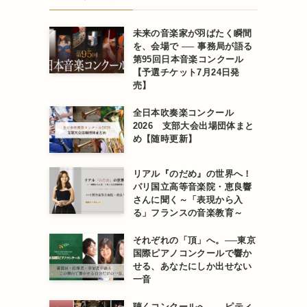
未来の音楽家が羽ばたく瞬間
を、会場で ── 事務局が語る
第95回日本音楽コンクール
【予選チケット7月24日発
売】
全日本吹奏楽コンクール
2026 支部大会出場団体まと
め【随時更新】
リアル『のだめ』の世界へ！
パリ国立高等音楽院・恵良響
さんに聞く～「表現から入
る」フランスの音楽教育～
それぞれの「頂」へ。──東京
国際ピアノコンクールで響か
せる、あなたにしか出せない
一音
聴くコンクールへ ── ピティ