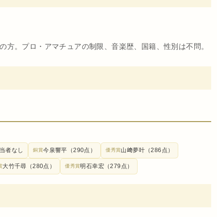
上の方。プロ・アマチュアの制限、音楽歴、国籍、性別は不問。
当者なし
今泉響平（290点）
山﨑夢叶（286点）
銅賞
優秀賞
大竹千尋（280点）
明石幸宏（279点）
賞
優秀賞