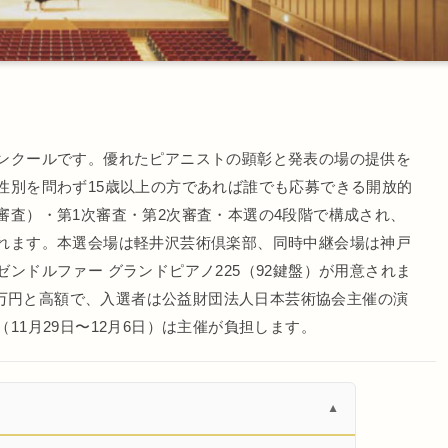
ンクールです。優れたピアニストの顕彰と発表の場の提供を
性別を問わず15歳以上の方であれば誰でも応募できる開放的
審査）・第1次審査・第2次審査・本選の4段階で構成され、
れます。本選会場は軽井沢芸術倶楽部、同時中継会場は神戸
ンドルファー グランドピアノ225（92鍵盤）が用意されま
40万円と高額で、入選者は公益財団法人日本芸術協会主催の演
11月29日〜12月6日）は主催が負担します。
▼