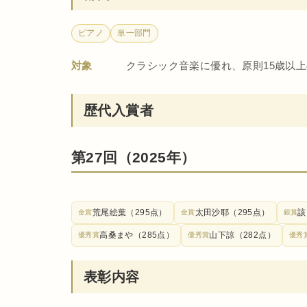
ピアノ
単一部門
対象
クラシック音楽に優れ、原則15歳以
歴代入賞者
第27回（2025年）
荒尾絵葉（295点）
太田沙耶（295点）
該
金賞
金賞
銀賞
高桑まや（285点）
山下諒（282点）
優秀賞
優秀賞
優秀
表彰内容