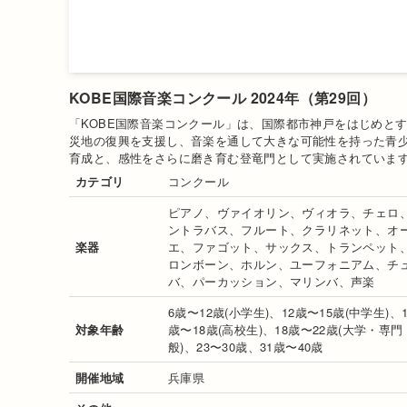
KOBE国際音楽コンクール 2024年（第29回）
「KOBE国際音楽コンクール」は、国際都市神戸をはじめと
災地の復興を支援し、音楽を通して大きな可能性を持った青
育成と、感性をさらに磨き育む登竜門として実施されていま
カテゴリ
コンクール
ピアノ、ヴァイオリン、ヴィオラ、チェロ
ントラバス、フルート、クラリネット、オ
楽器
エ、ファゴット、サックス、トランペット
ロンボーン、ホルン、ユーフォニアム、チ
バ、パーカッション、マリンバ、声楽
6歳〜12歳(小学生)、12歳〜15歳(中学生)、1
対象年齢
歳〜18歳(高校生)、18歳〜22歳(大学・専
般)、23〜30歳、31歳〜40歳
開催地域
兵庫県