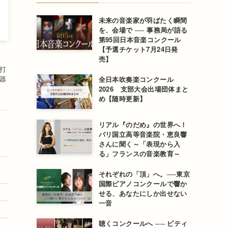
未来の音楽家が羽ばたく瞬間
を、会場で ── 事務局が語る
第95回日本音楽コンクール
【予選チケット7月24日発
売】
打
器
全日本吹奏楽コンクール
2026 支部大会出場団体まと
め【随時更新】
ッ
リアル『のだめ』の世界へ！
、
パリ国立高等音楽院・恵良響
ッ
さんに聞く～「表現から入
る」フランスの音楽教育～
それぞれの「頂」へ。──東京
国際ピアノコンクールで響か
せる、あなたにしか出せない
一音
聴くコンクールへ ── ピティ