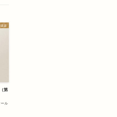
管楽器
年（第
クール