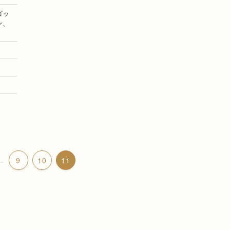
ゴッ
ン、
..
9
10
11