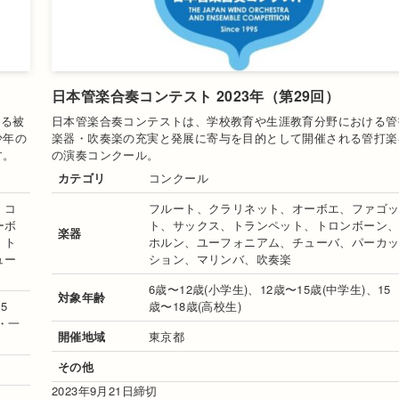
日本管楽合奏コンテスト 2023年（第29回）
する被
日本管楽合奏コンテストは、学校教育や生涯教育分野における管
少年の
楽器・吹奏楽の充実と発展に寄与を目的として開催される管打楽
す。
の演奏コンクール。
カテゴリ
コンクール
、コ
フルート、クラリネット、オーボエ、ファゴ
ーボ
ト、サックス、トランペット、トロンボーン
楽器
、ト
ホルン、ユーフォニアム、チューバ、パーカ
ュー
ション、マリンバ、吹奏楽
6歳〜12歳(小学生)、12歳〜15歳(中学生)、15
対象年齢
5
歳〜18歳(高校生)
門・一
開催地域
東京都
その他
2023年9月21日締切