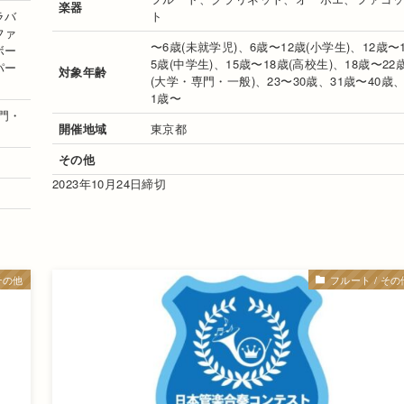
楽器
ラバ
ト
ファ
〜6歳(未就学児)、6歳〜12歳(小学生)、12歳〜
ボー
5歳(中学生)、15歳〜18歳(高校生)、18歳〜22
パー
対象年齢
(大学・専門・一般)、23〜30歳、31歳〜40歳、
1歳〜
専門・
開催地域
東京都
その他
2023年10月24日締切
その他
フルート / その