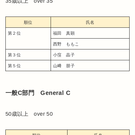
35歳以上 over 35
順位
氏名
第２位
福田　真顕
西野　ももこ
第３位
小窪　晶子
第５位
山﨑　朋子
一般C部門 General C
50歳以上 over 50