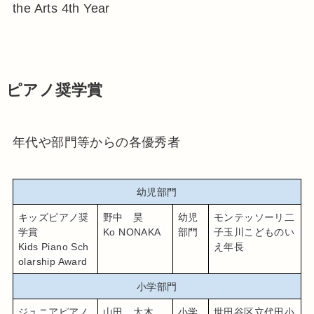
the Arts 4th Year
ピアノ奨学賞
年代や部門等からの各優秀者
幼児部門
キッズピアノ奨
野中　昊
幼児
モンテッソーリ二
学賞
Ko NONAKA
部門
子玉川こどものい
Kids Piano Sch
え年長
olarship Award
小学部門
ジュニアピアノ
山田　大木
小学
世田谷区立代田小