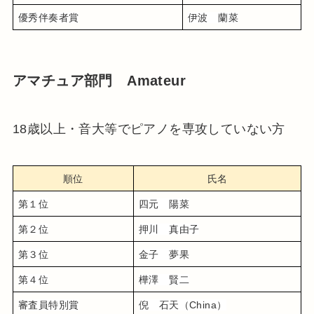
優秀伴奏者賞
伊波　蘭菜
アマチュア部門 Amateur
18歳以上・音大等でピアノを専攻していない方
順位
氏名
第１位
四元　陽菜
第２位
押川　真由子
第３位
金子　夢果
第４位
樺澤　賢二
審査員特別賞
倪　石天（China）