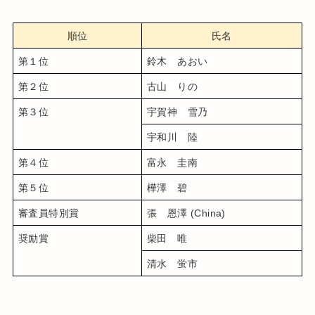
順位
氏名
第１位
鈴木　あおい
第２位
古山　りの
第３位
宇賀神　雪乃
宇和川　陸
第４位
富永　圭南
第５位
樺澤　碧
審査員特別賞
張　恩澤 (China)
奨励賞
柴田　唯
清水　蛍市