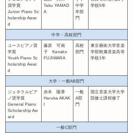
奨学賞
Taku YAMAD
中学
学校5年
Junior Piano Sc
A
年部
holarship Awar
門
d
中学・高校部門
ユースピアノ奨
藤原　可南
高校
東京藝術大学音楽
学賞
子　Kanako 
部門
学部附属音楽高等
Youth Piano Sc
FUJIWARA
学校1年
holarship Awar
d
大学・一般AB部門
ジェネラルピア
赤木　陽香
一般
国立音楽大学大学
ノ奨学賞
Haruka AKAK
A部
院修士課程修了
General Piano 
I
門
Scholarship Aw
ard
一般C部門