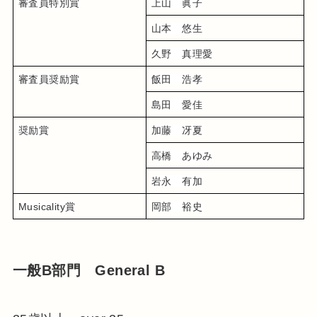
審査員特別賞
上山　眞子
山本　悠生
久野　真理愛
審査員奨励賞
飯田　浩孝
島田　愛佳
奨励賞
加藤　冴夏
高橋　あゆみ
岩永　有加
Musicality賞
岡部　裕史
一般B部門 General B