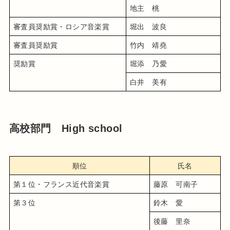
地主　桃
審査員奨励賞・ロシア音楽賞
堀出　波良
審査員奨励賞
竹内　靖堯
奨励賞
堀添　乃愛
白井　美有
高校部門 High school
順位
氏名
第１位・フランス近代音楽賞
藤原　可南子
第３位
鈴木　愛
後藤　里奈