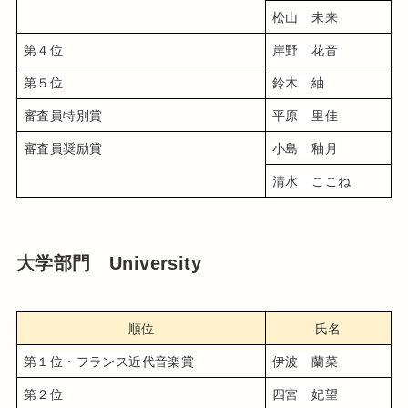
松山　未来
第４位
岸野　花音
第５位
鈴木　紬
審査員特別賞
平原　里佳
審査員奨励賞
小島　釉月
清水　ここね
大学部門 University
順位
氏名
第１位・フランス近代音楽賞
伊波　蘭菜
第２位
四宮　妃望