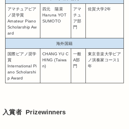
アマチュアピア
四元　陽菜
アマ
佐賀大学2年
ノ奨学賞
Haruna YOT
チュ
Amateur Piano 
SUMOTO
ア部
Scholarship Aw
門
ard
海外国籍
国際ピアノ奨学
CHANG YU C
一般
東京音楽大学ピア
賞
HING (Taiwa
A部
ノ演奏家コース1
International Pi
n)
門
年
ano Scholarshi
p Award
入賞者 Prizewinners