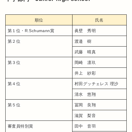
順位
氏名
第１位・R.Schumann賞
眞壁　秀明
第２位
渡邉　樹
武藤　晴真
第３位
岡崎　凛玖
井上　紗彩
第４位
村田グッチェレス 理沙
清水　悠翔
第５位
冨岡　良翔
滋賀　梨音
審査員特別賞
田中　音羽