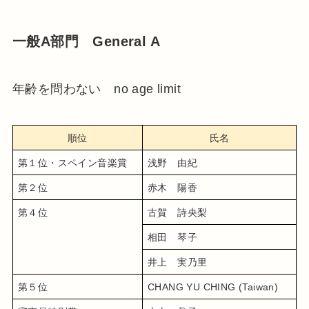
一般A部門 General A
年齢を問わない no age limit
順位
氏名
第１位・スペイン音楽賞
浅野　由紀
第２位
赤木　陽香
第４位
古賀　詩央梨
相田　琴子
井上　実乃里
第５位
CHANG YU CHING (Taiwan)