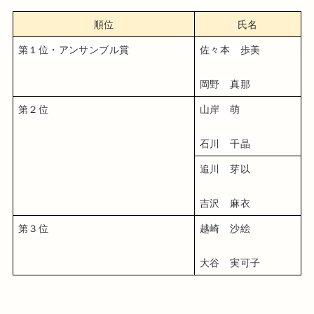
順位
氏名
第１位・アンサンブル賞
佐々本　歩美
岡野　真那
第２位
山岸　萌
石川　千晶
追川　芽以
吉沢　麻衣
第３位
越崎　沙絵
大谷　実可子