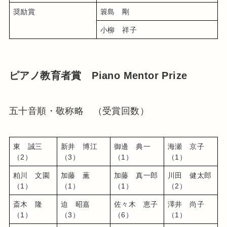
奨励賞
簑島　剛
小柳　祥子
ピアノ教育者賞 Piano Mentor Prize
五十音順・敬称略 （受賞回数）
東　誠三
新井　博江
御邊　典一
海瀬　京子
（2）
（3）
（1）
（1）
粕川　文園
加藤　薫
加藤　真一郎
川田　健太郎
（1）
（1）
（1）
（2）
斎木　隆
迫　昭嘉
佐々木　恵子
澤井　尚子
（1）
（3）
（6）
（1）