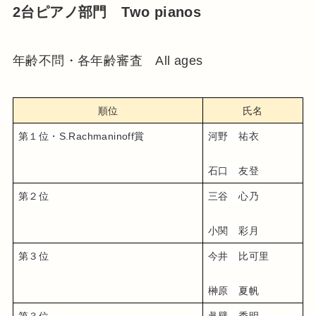
2台ピアノ部門 Two pianos
年齢不問・各年齢審査 All ages
順位
氏名
第１位・S.Rachmaninoff賞
河野　祐衣
石口　友登
第２位
三谷　心乃
小関　彩月
第３位
今井　比可里
榊原　夏帆