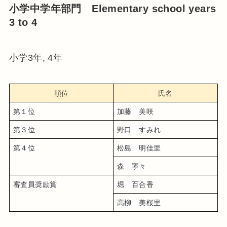
小学中学年部門 Elementary school years
3 to 4
小学3年, 4年
順位
氏名
第１位
加藤　美咲
第３位
野口　すみれ
第４位
松島　明佳里
森　寧々
審査員奨励賞
堀　百合香
高柳　美桜里