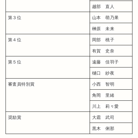
越部　直人
第３位
山本　萌乃果
榊原　未来
第４位
岡部　桃子
有賀　史奈
第５位
遠藤　佳羽子
樋口　紗夜
審査員特別賞
小西　智明
角岡　里緒
川上　莉々愛
奨励賞
大霜　武司
黒木　俐那