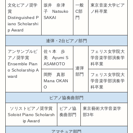
文化ピアノ奨学
坂井　奈津
一般
東京音楽大学ピア
賞
子　Natsuko 
C部
ノ科卒業
Distinguished P
SAKAI
門
iano Scholarshi
p Award
連弾・2台ピアノ部門
アンサンブルピ
佐々本　歩
フェリス女学院大
アノ奨学賞
美　Ayumi S
学音楽学部演奏学
Ensemble Pian
ASAMOTO
科卒業
連弾
o Scholarship A
部門
岡野　真那
フェリス女学院大
ward
Mana OKAN
学音楽学部演奏学
O
科卒業
ピアノ協奏曲部門
ソリストピアノ奨学賞
ピアノ協
東京藝術大学音楽学
Soloist Piano Scholarsh
奏曲部門
部3年
ip Award
アマチュア部門