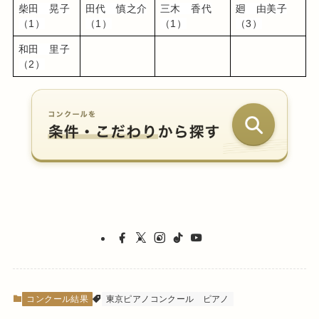
柴田　晃子
田代　慎之介
三木　香代
廻　由美子
（1）
（1）
（1）
（3）
和田　里子
（2）
コンクール結果
東京ピアノコンクール
ピアノ