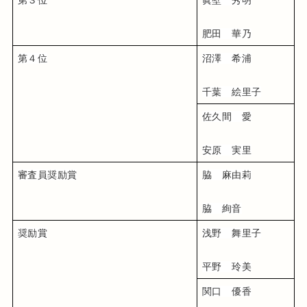
第３位
眞壁　秀明
肥田　華乃
第４位
沼澤　希浦
千葉　絵里子
佐久間　愛
安原　実里
審査員奨励賞
脇　麻由莉
脇　絢音
奨励賞
浅野　舞里子
平野　玲美
関口　優香