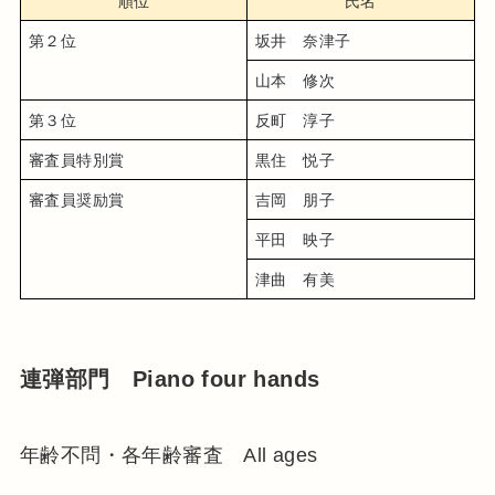
順位
氏名
第２位
坂井　奈津子
山本　修次
第３位
反町　淳子
審査員特別賞
黒住　悦子
審査員奨励賞
吉岡　朋子
平田　映子
津曲　有美
連弾部門 Piano four hands
年齢不問・各年齢審査 All ages