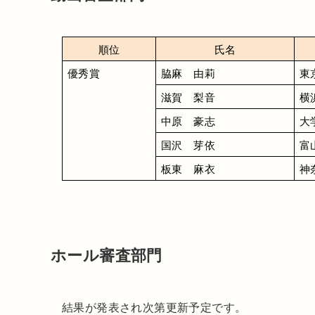
順位
氏名
優秀賞
脇麻　由莉
東
滋賀　梨音
横
中原　豪志
大
国沢　芽依
富
板東　麻衣
神
ホール審査部門
結果が発表され次第更新予定です。