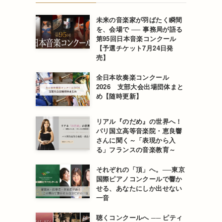
未来の音楽家が羽ばたく瞬間
を、会場で ── 事務局が語る
第95回日本音楽コンクール
【予選チケット7月24日発
売】
全日本吹奏楽コンクール
2026 支部大会出場団体まと
め【随時更新】
リアル『のだめ』の世界へ！
パリ国立高等音楽院・恵良響
さんに聞く～「表現から入
る」フランスの音楽教育～
それぞれの「頂」へ。──東京
国際ピアノコンクールで響か
せる、あなたにしか出せない
一音
聴くコンクールへ ── ピティ