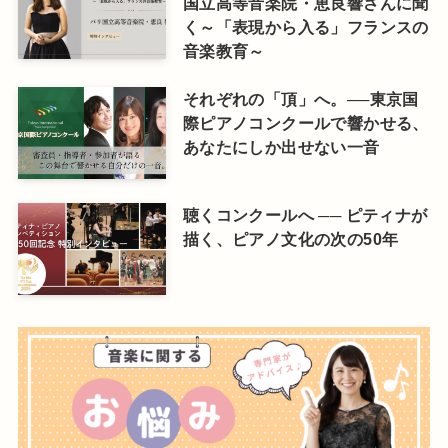
国立高等音楽院・恵良響さんに聞
く～「表現から入る」フランスの
音楽教育～
それぞれの「頂」へ。──東京国
際ピアノコンクールで響かせる、
あなたにしか出せない一音
聴くコンクールへ ── ピティナが
描く、ピアノ文化の次の50年