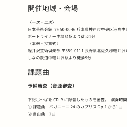
開催地域・会場
〈一次・二次〉
日本芸術会館 〒650-0046 兵庫県神戸市中央区港島中町 
ポートライナー中埠頭駅より徒歩1分
〈本選・授賞式〉
軽井沢芸術倶楽部 〒389-0111 長野県北佐久郡軽井沢町
しなの鉄道中軽井沢駅より徒歩9分
課題曲
予備審査（音源審査）
下記①～②を CD-R に録音したものを審査。 演奏時間
① 課題曲：パガニーニ 24 のカプリス Op.1 から1曲
② 自由曲：1曲