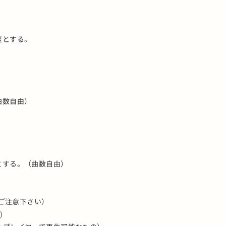
程度とする。
曲数自由）
度とする。（曲数自由）
にご注意下さい）
)