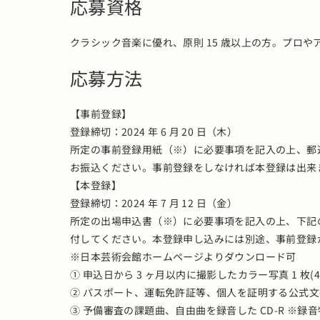
応募資格
クラシック音楽に優れ、原則 15 歳以上の方。プロ
応募方法
【事前登録】
登録締切：2024 年 6 月 20 日（木）
所定の事前登録用紙（※）に必要事項を記入の上、郵送また
お振込ください。事前登録をしなければ本登録は出来
【本登録】
登録締切：2024 年 7 月 12 日（金）
所定の出場申込書（※）に必要事項を記入の上、下記の
付してください。本登録申し込みには別途、事前登録
※日本芸術会館ホームページよりダウンロード可
① 申込日から 3 ヶ月以内に撮影したカラー写真 1 枚
② パスポート、運転免許証等、個人を証明する公式文
③ 予備審査の課題曲、自由曲を録音した CD-R ※