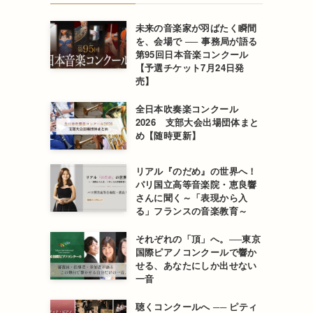
未来の音楽家が羽ばたく瞬間
を、会場で ── 事務局が語る
第95回日本音楽コンクール
【予選チケット7月24日発
売】
全日本吹奏楽コンクール
2026 支部大会出場団体まと
め【随時更新】
リアル『のだめ』の世界へ！
パリ国立高等音楽院・恵良響
さんに聞く～「表現から入
る」フランスの音楽教育～
それぞれの「頂」へ。──東京
国際ピアノコンクールで響か
せる、あなたにしか出せない
一音
聴くコンクールへ ── ピティ