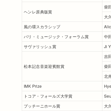
柴
ヘンレ原典版賞
大
風の環スカラシップ
Ali
パリ・ミュージック・フォーラム賞
中
サヴァリッシュ賞
Ji 
吉
松本記念音楽迎賓館賞
柴
北
IMK Prize
Hy
トコア・フォールズ大学賞
Se
プッチーニホール賞
大