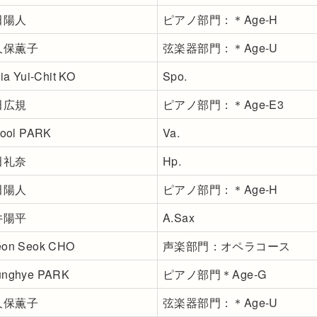
田陽人
ピアノ部門：＊Age-H
久保薫子
弦楽器部門：＊Age-U
cia Yui-Chit KO
Spo.
田広規
ピアノ部門：＊Age-E3
Yool PARK
Va.
田礼奈
Hp.
田陽人
ピアノ部門：＊Age-H
井陽平
A.Sax
eon Seok CHO
声楽部門：オペラコース
unghye PARK
ピアノ部門＊Age-G
久保薫子
弦楽器部門：＊Age-U