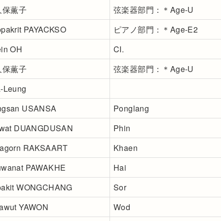
久保薫子
弦楽器部門：＊Age-U
pakrit PAYACKSO
ピアノ部門：＊Age-E2
in OH
CI.
久保薫子
弦楽器部門：＊Age-U
-Leung
ngsan USANSA
Ponglang
tiwat DUANGDUSAN
Phin
nagorn RAKSAART
Khaen
uwanat PAWAKHE
Hai
pakit WONGCHANG
Sor
rawut YAWON
Wod