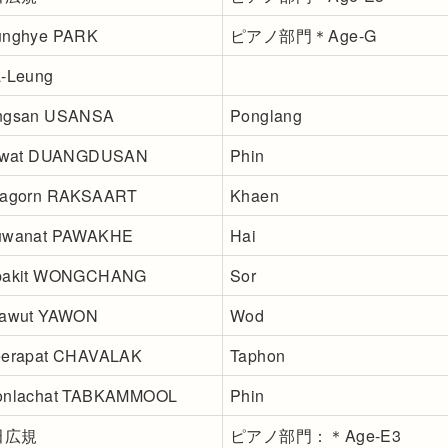
unghye PARK
ピアノ部門＊Age-G
-Leung
ngsan USANSA
Ponglang
tiwat DUANGDUSAN
Phin
nagorn RAKSAART
Khaen
uwanat PAWAKHE
Hai
pakit WONGCHANG
Sor
rawut YAWON
Wod
eerapat CHAVALAK
Taphon
onlachat TABKAMMOOL
Phin
田広規
ピアノ部門：＊Age-E3