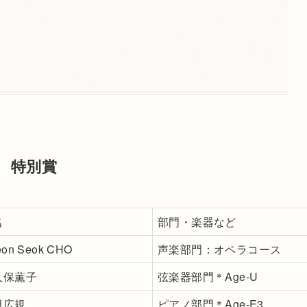
3 特別賞
名
部門・楽器など
eon Seok CHO
声楽部門：オペラコース
久保薫子
弦楽器部門＊Age-U
田広規
ピアノ部門＊Age-E3