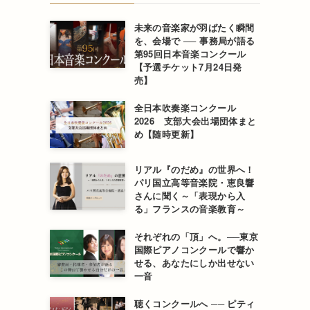
未来の音楽家が羽ばたく瞬間
を、会場で ── 事務局が語る
第95回日本音楽コンクール
【予選チケット7月24日発
売】
全日本吹奏楽コンクール
2026 支部大会出場団体まと
め【随時更新】
リアル『のだめ』の世界へ！
パリ国立高等音楽院・恵良響
さんに聞く～「表現から入
る」フランスの音楽教育～
それぞれの「頂」へ。──東京
国際ピアノコンクールで響か
せる、あなたにしか出せない
一音
聴くコンクールへ ── ピティ