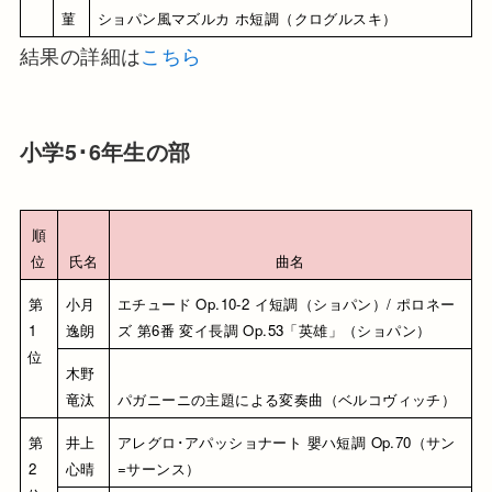
菫
ショパン風マズルカ ホ短調（クログルスキ）
結果の詳細は
こちら
小学5･6年生の部
順
位
氏名
曲名
第
小月 
エチュード Op.10-2 イ短調（ショパン）/ ポロネー
1
逸朗
ズ 第6番 変イ長調 Op.53「英雄」（ショパン）
位
木野 
竜汰
パガニーニの主題による変奏曲（ベルコヴィッチ）
第
井上 
アレグロ･アパッショナート 嬰ハ短調 Op.70（サン
2
心晴
=サーンス）