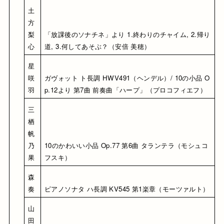
土
方 
梨
「放課後のソナチネ」より 1.終わりのチャイム, 2.帰り
心
道, 3.何してあそぶ？（安倍 美穂）
星 
咲
ガヴォット ト長調 HWV491（ヘンデル）/ 10の小品 O
羽
p.12より 第7曲 前奏曲「ハープ」（プロコフィエフ）
三
栖 
帆
乃
10のかわいい小品 Op.77 第6曲 タランテラ（モシュコ
果
フスキ）
森 
奏
ピアノソナタ ハ長調 KV545 第1楽章（モーツァルト）
山
田 