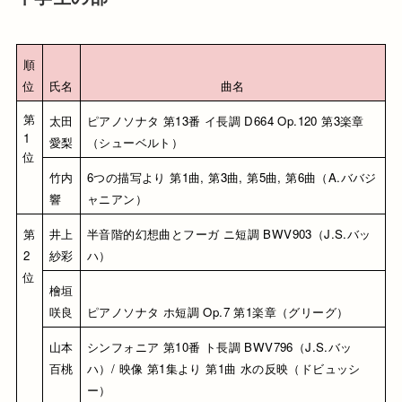
順
位
氏名
曲名
第
太田 
ピアノソナタ 第13番 イ長調 D664 Op.120 第3楽章
1
愛梨
（シューベルト）
位
竹内 
6つの描写より 第1曲, 第3曲, 第5曲, 第6曲（A.ババジ
響
ャニアン）
第
井上 
半音階的幻想曲とフーガ ニ短調 BWV903（J.S.バッ
2
紗彩
ハ）
位
檜垣 
咲良
ピアノソナタ ホ短調 Op.7 第1楽章（グリーグ）
山本 
シンフォニア 第10番 ト長調 BWV796（J.S.バッ
百桃
ハ）/ 映像 第1集より 第1曲 水の反映（ドビュッシ
ー）