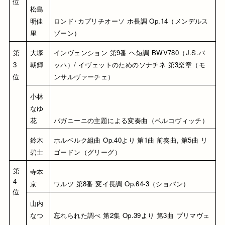
位
松島 
明佳
ロンド･カプリチオーソ ホ長調 Op.14（メンデルス
里
ゾーン）
第
大塚 
インヴェンション 第9番 ヘ短調 BWV780（J.S.バ
3
朝輝
ッハ）/ イヴェットのためのソナチネ 第3楽章（モ
位
ンサルヴァーチェ）
小林 
なゆ
花
パガニーニの主題による変奏曲（ベルコヴィッチ）
鈴木 
ホルベルク組曲 Op.40より 第1曲 前奏曲, 第5曲 リ
碧士
ゴードン（グリーグ）
第
寺本 
4
京
ワルツ 第8番 変イ長調 Op.64-3（ショパン）
位
山内 
なつ
忘れられた調べ 第2集 Op.39より 第3曲 プリマヴェ