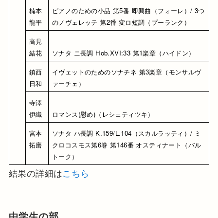
楠本 
ピアノのための小品 第5番 即興曲（フォーレ）/ 3つ
龍平
のノヴェレッテ 第2番 変ロ短調（プーランク）
高見 
結花
ソナタ ニ長調 Hob.XVI:33 第1楽章（ハイドン）
鎮西 
イヴェットのためのソナチネ 第3楽章（モンサルヴ
日和
ァーチェ）
寺澤 
伊織
ロマンス(慰め)（レシェティツキ）
宮本 
ソナタ ハ長調 K.159/L.104（スカルラッティ）/ ミ
拓磨
クロコスモス第6巻 第146番 オスティナート（バル
トーク）
結果の詳細は
こちら
中学生の部