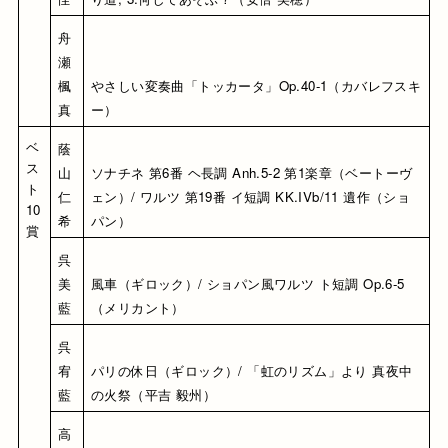
舟
瀬 
楓
やさしい変奏曲「トッカータ」Op.40-1（カバレフスキ
真
ー）
ベ
蔭
ス
山 
ソナチネ 第6番 ヘ長調 Anh.5-2 第1楽章（ベートーヴ
ト
仁
ェン）/ ワルツ 第19番 イ短調 KK.IVb/11 遺作（ショ
10
希
パン）
賞
呉 
美
風車（ギロック）/ ショパン風ワルツ ト短調 Op.6-5
藍
（メリカント）
呉 
宥
パリの休日（ギロック）/ 「虹のリズム」より 真夜中
藍
の火祭（平吉 毅州）
高