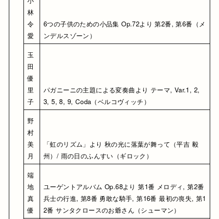
小
林 
令
6つの子供のための小品集 Op.72より 第2番, 第6番（メ
愛
ンデルスゾーン）
玉
田 
優
里
パガニーニの主題による変奏曲より テーマ, Var.1, 2, 
子
3, 5, 8, 9, Coda（ベルコヴィッチ）
野
村 
美
「虹のリズム」より 秋の光に落葉が舞って（平吉 毅
月
州）/ 雨の日のふんすい（ギロック）
端
地 
ユーゲントアルバム Op.68より 第1番 メロディ, 第2番 
真
兵士の行進, 第8番 勇敢な騎手, 第16番 最初の喪失, 第1
優
2番 サンタクロースのお爺さん（シューマン）