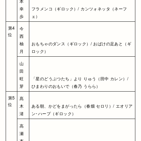
本 
幸
フラメンコ（ギロック）/ カンツォネッタ（ネーフ
歩
ェ）
第4
今
位
西 
柚
おもちゃのダンス（ギロック）/ おばけの足あと（ギ
月
ロック）
山
田 
旺
「星のどうぶつたち」より りゅう（田中 カレン）/ 
芽
ひまわりのおもいで（春乃 うらら）
第5
髙
位
木 
ある朝、かどをまがったら（春畑 セロリ）/ エオリア
渚
ン･ハープ（ギロック）
高
瀬 
杏