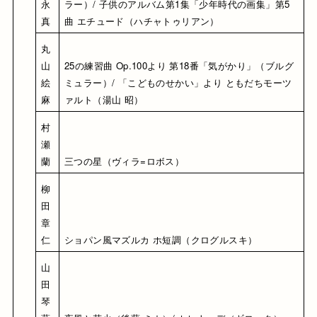
永
ラー）/ 子供のアルバム第1集「少年時代の画集」第5
真
曲 エチュード（ハチャトゥリアン）
丸
山 
25の練習曲 Op.100より 第18番「気がかり」（ブルグ
絵
ミュラー）/ 「こどものせかい」より ともだちモーツ
麻
ァルト（湯山 昭）
村
瀬 
蘭
三つの星（ヴィラ=ロボス）
柳
田 
章
仁
ショパン風マズルカ ホ短調（クログルスキ）
山
田 
琴