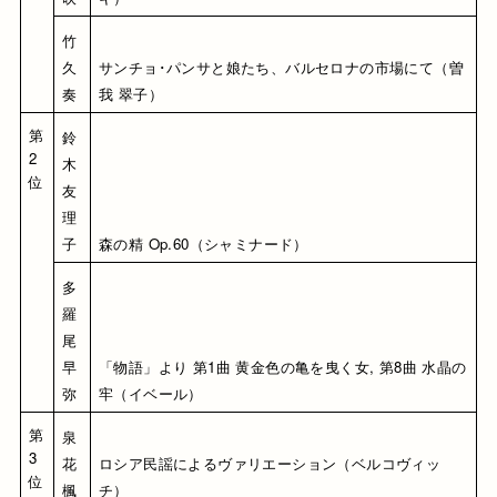
竹
久 
サンチョ･パンサと娘たち、バルセロナの市場にて（曽
奏
我 翠子）
第
鈴
2
木 
位
友
理
子
森の精 Op.60（シャミナード）
多
羅
尾 
早
「物語」より 第1曲 黄金色の亀を曳く女, 第8曲 水晶の
弥
牢（イベール）
第
泉 
3
花
ロシア民謡によるヴァリエーション（ベルコヴィッ
位
楓
チ）