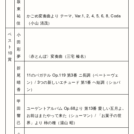
坂
東 
祐
かごめ変奏曲より テーマ, Var.1, 2, 4, 5, 6, 8, Coda
佳
（小山 清茂）
ベ
小
ス
田 
ト
彩
10
夢
〈赤とんぼ〉変奏曲（三宅 榛名）
賞
折
尾 
11のバガテル Op.119 第3番 ニ長調（ベートーヴェ
晴
ン）/ 3つの新しいエチュード 第1番 ヘ短調（ショパ
香
ン）
甲
田 
ユーゲントアルバム Op.68より 第13番 愛しい五月よ､
響
お前はまたやって来た（シューマン）/ 「お菓子の世
己
界」より 柿の種（湯山 昭）