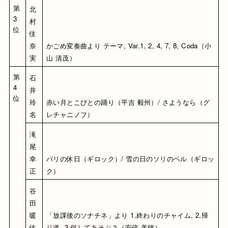
第
北
3
村 
位
佳
奈
かごめ変奏曲より テーマ, Var.1, 2, 4, 7, 8, Coda（小
実
山 清茂）
第
石
4
井 
位
玲
赤い月とこびとの踊り（平吉 毅州）/ さようなら（グ
名
レチャニノフ）
滝
尾 
幸
パリの休日（ギロック）/ 雪の日のソリのベル（ギロッ
正
ク）
谷
田 
暖
「放課後のソナチネ」より 1.終わりのチャイム, 2.帰
佳
り道, 3.何してあそぶ？（安倍 美穂）