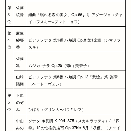
第
佐藤 
3
綾音
組曲「眠れる森の美女」Op.66より アダージョ（チャ
位
イコフスキー=プレトニョフ）
第
麻生 
4
紗耶
ピアノソナタ 第1番 ハ短調 Op.8 第1楽章（シマノフ
位
香
スキ）
佐藤 
凛
ムジカ･ナラ Op.25（徳山 美奈子）
山崎 
ピアノソナタ 第8番 ハ短調 Op.13「悲愴」第1楽章
陽翔
（ベートーヴェン）
第
下原 
5
のぞ
位
み
ひばり（グリンカ=バラキレフ）
中山 
ソナタ ホ長調 K.20/L.375（スカルラッティ）/ 「四
みの
季」12の性格的描写 Op.37bis 8月「収穫」（チャイ