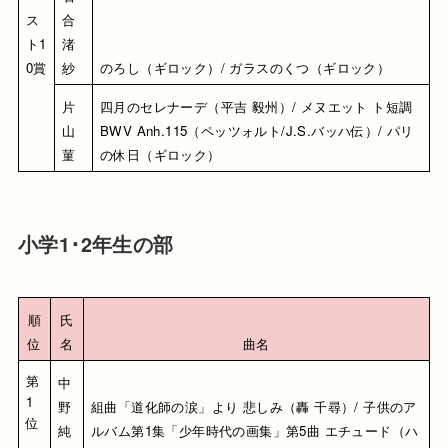
ス
合 
ト1
渚
0賞
紗
のろし（ギロック）/ ガラスのくつ（ギロック）
片
四月のセレナーデ（平吉 毅州）/ メヌエット ト短調 
山 
BWV Anh.115（ペッツォルト/J.S.バッハ伝）/ パリ
菫
の休日（ギロック）
小学1･2年生の部
順
氏
位
名
曲名
第
中
1
野 
組曲「道化師の涙」より 悲しみ（轟 千尋）/ 子供のア
位
純
ルバム第1集「少年時代の画集」第5曲 エチュード（ハ