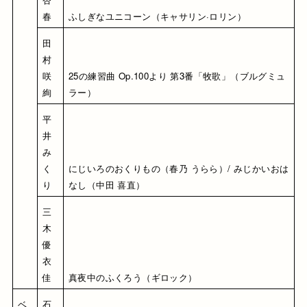
春
ふしぎなユニコーン（キャサリン·ロリン）
田
村 
咲
25の練習曲 Op.100より 第3番「牧歌」（ブルグミュ
絢
ラー）
平
井 
み
く
にじいろのおくりもの（春乃 うらら）/ みじかいおは
り
なし（中田 喜直）
三
木 
優
衣
佳
真夜中のふくろう（ギロック）
ベ
石