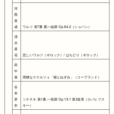
河
西 
泉
成
ワルツ 第7番 嬰ハ短調 Op.64-2（ショパン）
清
水 
菜
花
悲しいワルツ（ギロック）/ はちどり（ギロック）
田
中 
葵
滑稽なスケルツォ「猫とねずみ」（コープランド）
谷
本 
芽
ソナチネ 第1番 ハ長調 Op.13-1 第3楽章（カバレフス
衣
キー）