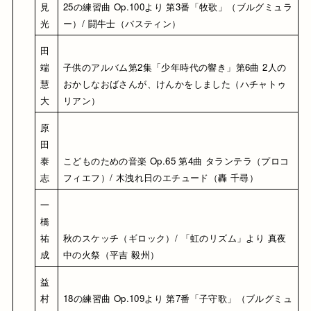
見 
25の練習曲 Op.100より 第3番「牧歌」（ブルグミュラ
光
ー）/ 闘牛士（バスティン）
田
端 
子供のアルバム第2集「少年時代の響き」第6曲 2人の
慧
おかしなおばさんが、けんかをしました（ハチャトゥ
大
リアン）
原
田 
泰
こどものための音楽 Op.65 第4曲 タランテラ（プロコ
志
フィエフ）/ 木洩れ日のエチュード（轟 千尋）
一
橋 
祐
秋のスケッチ（ギロック）/ 「虹のリズム」より 真夜
成
中の火祭（平吉 毅州）
益
村 
18の練習曲 Op.109より 第7番「子守歌」（ブルグミュ