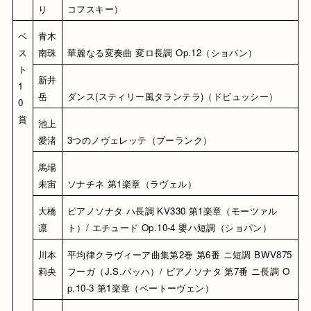
り
コフスキー）
ベ
青木 
ス
南珠
華麗なる変奏曲 変ロ長調 Op.12（ショパン）
ト
新井 
1
岳
ダンス(スティリー風タランテラ)（ドビュッシー）
0
賞
池上 
愛渚
3つのノヴェレッテ（プーランク）
馬場 
未宙
ソナチネ 第1楽章（ラヴェル）
大橋 
ピアノソナタ ハ長調 KV330 第1楽章（モーツァル
凛
ト）/ エチュード Op.10-4 嬰ハ短調（ショパン）
川本 
平均律クラヴィーア曲集第2巻 第6番 ニ短調 BWV875 
莉央
フーガ（J.S.バッハ）/ ピアノソナタ 第7番 ニ長調 O
p.10-3 第1楽章（ベートーヴェン）