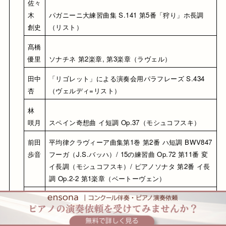
佐々
木 
パガニーニ大練習曲集 S.141 第5番「狩り」ホ長調
創史
（リスト）
髙橋 
優里
ソナチネ 第2楽章, 第3楽章（ラヴェル）
田中 
「リゴレット」による演奏会用パラフレーズ S.434
杏
（ヴェルディ=リスト）
林 
咲月
スペイン奇想曲 イ短調 Op.37（モシュコフスキ）
前田 
平均律クラヴィーア曲集第1巻 第2番 ハ短調 BWV847 
歩音
フーガ（J.S.バッハ）/ 15の練習曲 Op.72 第11番 変
イ長調（モシュコフスキ）/ ピアノソナタ 第2番 イ長
調 Op.2-2 第1楽章（ベートーヴェン）
吉岡 
パガニーニの主題による変奏曲（ベルコヴィチ）/ エ
悠吾
チュード Op.25-1 変イ長調「エオリアンハープ」
（ショパン）