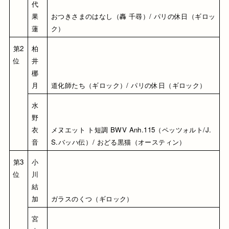
代 
果
おつきさまのはなし（轟 千尋）/ パリの休日（ギロッ
蓮
ク）
第2
柏
位
井 
梛
月
道化師たち（ギロック）/ パリの休日（ギロック）
水
野 
衣
メヌエット ト短調 BWV Anh.115（ペッツォルト/J.
音
S.バッハ伝）/ おどる黒猫（オースティン）
第3
小
位
川 
結
加
ガラスのくつ（ギロック）
宮