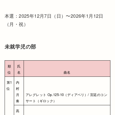
本選：2025年12月7日（日）〜2026年1月12日
（月・祝）
未就学児の部
順
氏
位
名
曲名
第1
内
位
村 
月
アレグレット Op.125-10（ディアベリ）/ 宮廷のコン
奏
サート（ギロック）
髙