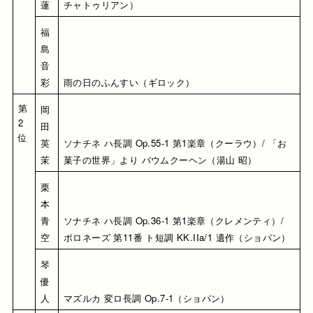
蓮
チャトゥリアン）
福
島 
音
彩
雨の日のふんすい（ギロック）
第
岡
2
田 
位
英
ソナチネ ハ長調 Op.55-1 第1楽章（クーラウ）/ 「お
茉
菓子の世界」より バウムクーヘン（湯山 昭）
栗
本 
青
ソナチネ ハ長調 Op.36-1 第1楽章（クレメンティ）/ 
空
ポロネーズ 第11番 ト短調 KK.IIa/1 遺作（ショパン）
琴 
優
人
マズルカ 変ロ長調 Op.7-1（ショパン）