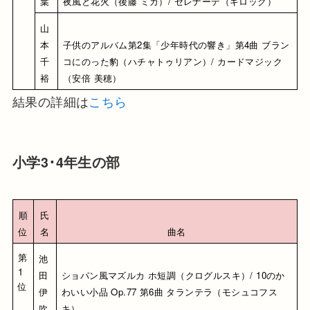
葉
夜風と花火（後藤 ミカ）/ セレナーデ（ギロック）
山
本 
子供のアルバム第2集「少年時代の響き」第4曲 ブラン
千
コにのった豹（ハチャトゥリアン）/ カードマジック
裕
（安倍 美穂）
結果の詳細は
こちら
小学3･4年生の部
順
氏
位
名
曲名
第
池
1
田 
ショパン風マズルカ ホ短調（クログルスキ）/ 10のか
位
伊
わいい小品 Op.77 第6曲 タランテラ（モシュコフス
吹
キ）