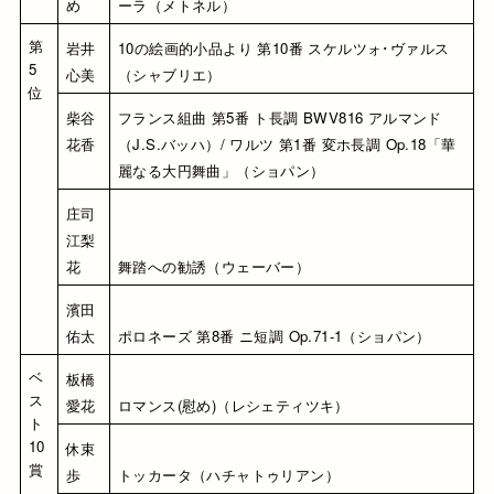
め
ーラ（メトネル）
第
岩井 
10の絵画的小品より 第10番 スケルツォ･ヴァルス
5
心美
（シャブリエ）
位
柴谷 
フランス組曲 第5番 ト長調 BWV816 アルマンド
花香
（J.S.バッハ）/ ワルツ 第1番 変ホ長調 Op.18「華
麗なる大円舞曲」（ショパン）
庄司 
江梨
花
舞踏への勧誘（ウェーバー）
濱田 
佑太
ポロネーズ 第8番 ニ短調 Op.71-1（ショパン）
ベ
板橋 
ス
愛花
ロマンス(慰め)（レシェティツキ）
ト
10
休束 
賞
歩
トッカータ（ハチャトゥリアン）