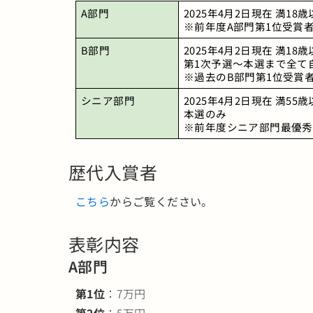
A部門
2025年4月2日現在 満1
※前年度A部門第1位受賞
B部門
2025年4月2日現在 満18
第1次予選～本選まで全て
※過去のB部門第1位受賞
シニア部門
2025年4月2日現在 満55
本選のみ
※前年度シニア部門最優秀
歴代入賞者
こちら
からご覧ください。
表彰内容
A部門
第1位
：7万円
第2位
：5万円