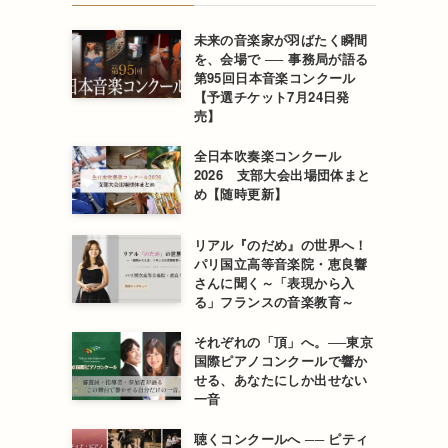
未来の音楽家が羽ばたく瞬間
を、会場で ── 事務局が語る
第95回日本音楽コンクール
【予選チケット7月24日発
売】
全日本吹奏楽コンクール
2026 支部大会出場団体まと
め【随時更新】
リアル『のだめ』の世界へ！
パリ国立高等音楽院・恵良響
さんに聞く～「表現から入
る」フランスの音楽教育～
それぞれの「頂」へ。──東京
国際ピアノコンクールで響か
せる、あなたにしか出せない
一音
聴くコンクールへ ── ピティ