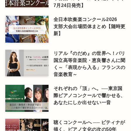
7月24日発売】
全日本吹奏楽コンクール2026
支部大会出場団体まとめ【随時更
新】
リアル『のだめ』の世界へ！パリ
国立高等音楽院・恵良響さんに聞
く～「表現から入る」フランスの
音楽教育～
それぞれの「頂」へ。──東京国
際ピアノコンクールで響かせる、
あなたにしか出せない一音
聴くコンクールへ ── ピティナが
描く、ピアノ文化の次の50年