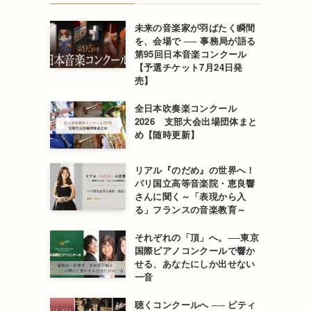
未来の音楽家が羽ばたく瞬間
を、会場で ── 事務局が語る
第95回日本音楽コンクール
【予選チケット7月24日発
売】
全日本吹奏楽コンクール
2026 支部大会出場団体まと
め【随時更新】
リアル『のだめ』の世界へ！
パリ国立高等音楽院・恵良響
さんに聞く～「表現から入
る」フランスの音楽教育～
それぞれの「頂」へ。──東京
国際ピアノコンクールで響か
せる、あなたにしか出せない
一音
聴くコンクールへ ── ピティ