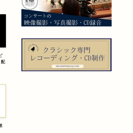
ピ
と配
第