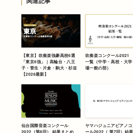
関連記事
【東京】吹奏楽強豪高校6選
吹奏楽コンクール2021
「東京6強」｜高輪台・八王
一覧（中学・高校・大学
子・菅生・片倉・駒大・杉並
場一般の部）
【2026最新】
仙台国際音楽コンクール
ヤマハジュニアピアノコ
2022（第8回） 結果まとめ
ール2022（ 第7回）結