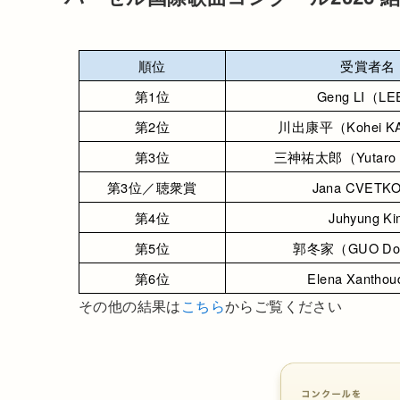
順位
受賞者名
第1位
Geng LI（L
第2位
川出康平（Kohei K
第3位
三神祐太郎（Yutaro 
第3位／聴衆賞
Jana CVETKO
第4位
Juhyung Ki
第5位
郭冬家（GUO Don
第6位
Elena Xanthou
その他の結果は
こちら
からご覧ください