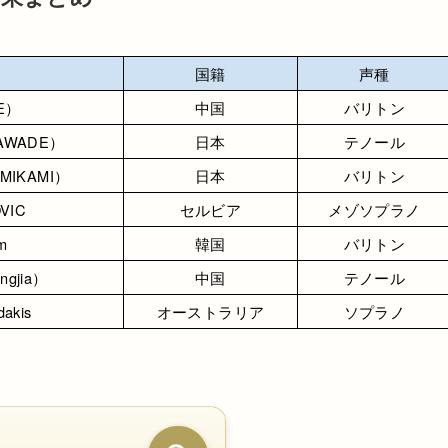
国籍
声種
EE）
中国
バリトン
AWADE）
日本
テノール
MIKAMI）
日本
バリトン
VIC
セルビア
メゾソプラノ
m
韓国
バリトン
gjia）
中国
テノール
dakis
オーストラリア
ソプラノ