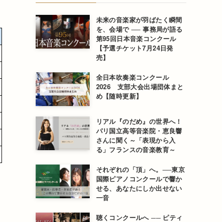
未来の音楽家が羽ばたく瞬間
を、会場で ── 事務局が語る
第95回日本音楽コンクール
【予選チケット7月24日発
売】
全日本吹奏楽コンクール
2026 支部大会出場団体まと
め【随時更新】
リアル『のだめ』の世界へ！
パリ国立高等音楽院・恵良響
さんに聞く～「表現から入
る」フランスの音楽教育～
それぞれの「頂」へ。──東京
国際ピアノコンクールで響か
せる、あなたにしか出せない
一音
聴くコンクールへ ── ピティ