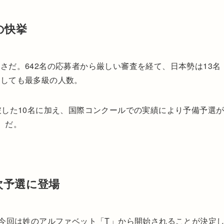
の快挙
さだ。642名の応募者から厳しい審査を経て、日本勢は13名
較しても最多級の人数。
破した10名に加え、国際コンクールでの実績により予備予選
）だ。
次予選に登場
、今回は姓のアルファベット「T」から開始されることが決定