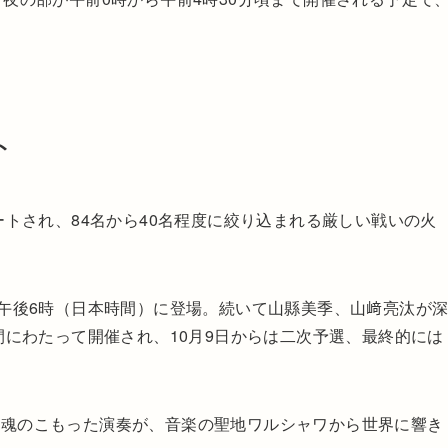
ト
ートされ、84名から40名程度に絞り込まれる厳しい戦いの火
日午後6時（日本時間）に登場。続いて山縣美季、山﨑亮汰が
間にわたって開催され、10月9日からは二次予選、最終的には
の魂のこもった演奏が、音楽の聖地ワルシャワから世界に響き