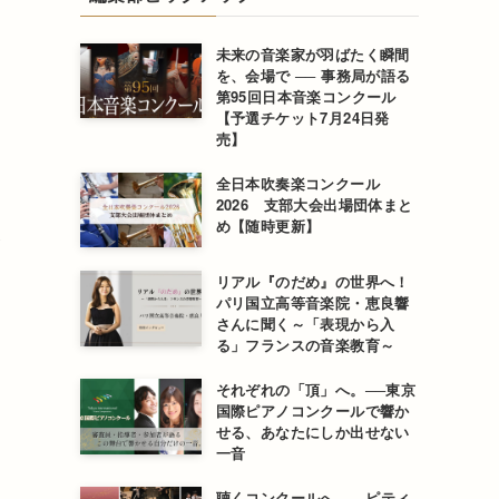
未来の音楽家が羽ばたく瞬間
を、会場で ── 事務局が語る
第95回日本音楽コンクール
【予選チケット7月24日発
売】
全日本吹奏楽コンクール
2026 支部大会出場団体まと
め【随時更新】
が
リアル『のだめ』の世界へ！
パリ国立高等音楽院・恵良響
さんに聞く～「表現から入
る」フランスの音楽教育～
それぞれの「頂」へ。──東京
国際ピアノコンクールで響か
せる、あなたにしか出せない
一音
し
聴くコンクールへ ── ピティ