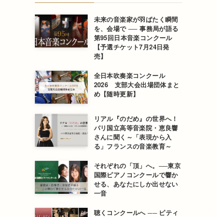
未来の音楽家が羽ばたく瞬間
を、会場で ── 事務局が語る
第95回日本音楽コンクール
【予選チケット7月24日発
売】
全日本吹奏楽コンクール
2026 支部大会出場団体まと
め【随時更新】
リアル『のだめ』の世界へ！
パリ国立高等音楽院・恵良響
さんに聞く～「表現から入
る」フランスの音楽教育～
それぞれの「頂」へ。──東京
国際ピアノコンクールで響か
せる、あなたにしか出せない
一音
聴くコンクールへ ── ピティ