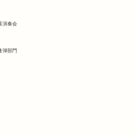
露演奏会
連弾部門