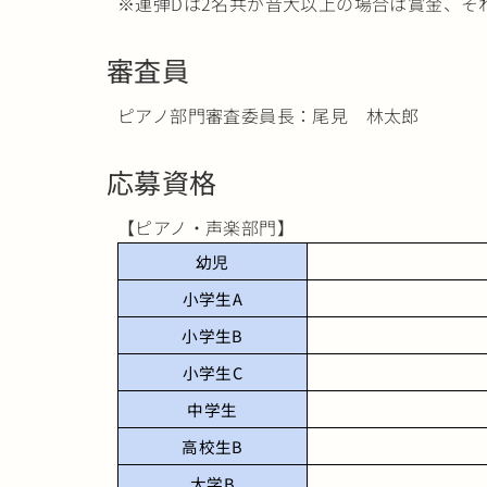
※連弾Dは2名共が音大以上の場合は賞金、そ
審査員
ピアノ部門審査委員長：尾見 林太郎
応募資格
【ピアノ・声楽部門】
幼児
小学生A
小学生B
小学生C
中学生
高校生B
大学B