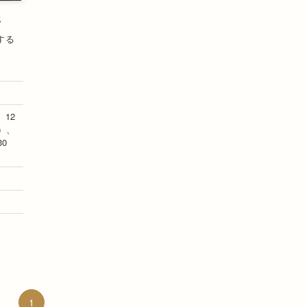
年
する
12
）、
0
1