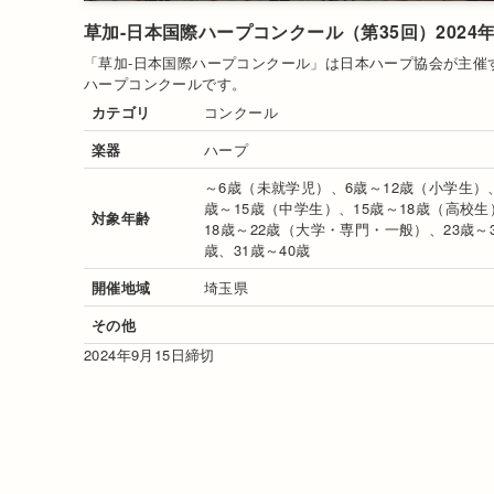
草加-日本国際ハープコンクール（第35回）2024
「草加-日本国際ハープコンクール
」は
日本ハープ協会
が主催
ハープ
コンクール
です
。
カテゴリ
コンクール
楽器
ハープ
～6歳（未就学児）、6歳～12歳（小学生）、
歳～15歳（中学生）、15歳～18歳（高校生
対象年齢
18歳～22歳（大学・専門・一般）、23歳～3
歳、31歳～40歳
開催地域
埼玉県
その他
2024年9月15日締切