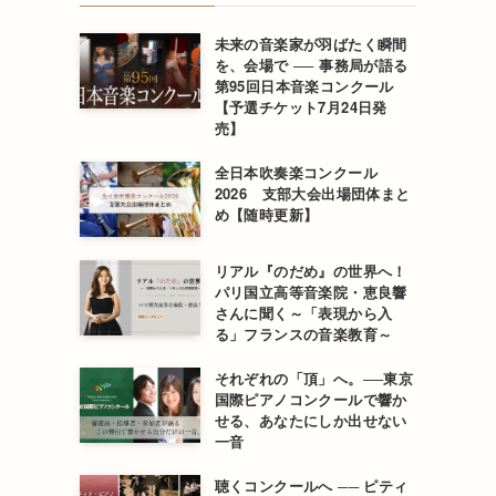
未来の音楽家が羽ばたく瞬間
を、会場で ── 事務局が語る
第95回日本音楽コンクール
【予選チケット7月24日発
売】
全日本吹奏楽コンクール
2026 支部大会出場団体まと
め【随時更新】
リアル『のだめ』の世界へ！
パリ国立高等音楽院・恵良響
さんに聞く～「表現から入
る」フランスの音楽教育～
それぞれの「頂」へ。──東京
国際ピアノコンクールで響か
せる、あなたにしか出せない
一音
聴くコンクールへ ── ピティ