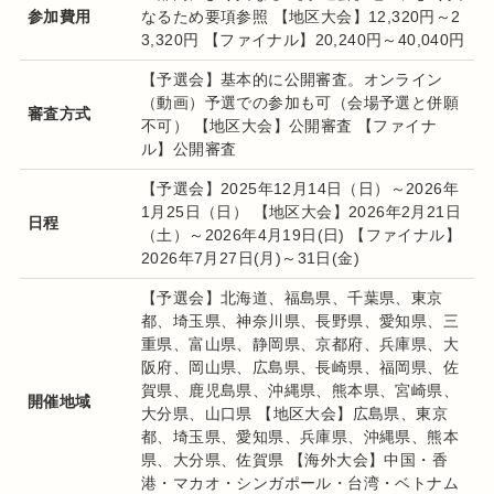
参加費用
なるため要項参照 【地区大会】12,320円～2
3,320円 【ファイナル】20,240円～40,040円
【予選会】基本的に公開審査。オンライン
（動画）予選での参加も可（会場予選と併願
審査方式
不可） 【地区大会】公開審査 【ファイナ
ル】公開審査
【予選会】2025年12月14日（日）～2026年
1月25日（日） 【地区大会】2026年2月21日
日程
（土）～2026年4月19日(日) 【ファイナル】
2026年7月27日(月)～31日(金)
【予選会】北海道、福島県、千葉県、東京
都、埼玉県、神奈川県、長野県、愛知県、三
重県、富山県、静岡県、京都府、兵庫県、大
阪府、岡山県、広島県、長崎県、福岡県、佐
賀県、鹿児島県、沖縄県、熊本県、宮崎県、
開催地域
大分県、山口県 【地区大会】広島県、東京
都、埼玉県、愛知県、兵庫県、沖縄県、熊本
県、大分県、佐賀県 【海外大会】中国・香
港・マカオ・シンガポール・台湾・ベトナム