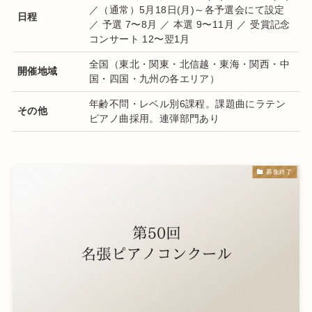
／（通常）5月18日(月)～各予選会にて設定
日程
／ 予選 7〜8月 ／ 本選 9〜11月 ／ 受賞記念
コンサート 12〜翌1月
全国（東北・関東・北信越・東海・関西・中
開催地域
国・四国・九州の各エリア）
年齢不問・レベル別6課程。課題曲にラテン
その他
ピアノ曲採用。連弾部門あり
募集終了