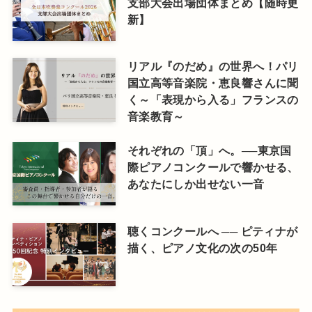
支部大会出場団体まとめ【随時更
新】
リアル『のだめ』の世界へ！パリ
国立高等音楽院・恵良響さんに聞
く～「表現から入る」フランスの
音楽教育～
それぞれの「頂」へ。──東京国
際ピアノコンクールで響かせる、
あなたにしか出せない一音
聴くコンクールへ ── ピティナが
描く、ピアノ文化の次の50年