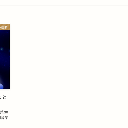
ル結果
まと
第30
岡音楽