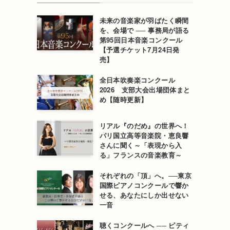
未来の音楽家が羽ばたく瞬間
を、会場で ── 事務局が語る
第95回日本音楽コンクール
【予選チケット7月24日発
売】
全日本吹奏楽コンクール
2026 支部大会出場団体まと
め【随時更新】
リアル『のだめ』の世界へ！
パリ国立高等音楽院・恵良響
さんに聞く～「表現から入
る」フランスの音楽教育～
それぞれの「頂」へ。──東京
国際ピアノコンクールで響か
せる、あなたにしか出せない
一音
聴くコンクールへ ── ピティ