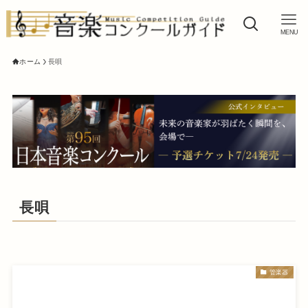
MENU
ホーム
長唄
長唄
管楽器