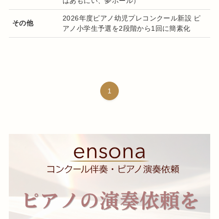
はあもにい、夢ホール）
2026年度ピアノ幼児プレコンクール新設 ピ
その他
アノ小学生予選を2段階から1回に簡素化
1