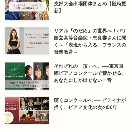
支部大会出場団体まとめ【随時更
新】
リアル『のだめ』の世界へ！パリ
国立高等音楽院・恵良響さんに聞
く～「表現から入る」フランスの
音楽教育～
それぞれの「頂」へ。──東京国
際ピアノコンクールで響かせる、
あなたにしか出せない一音
聴くコンクールへ ── ピティナが
描く、ピアノ文化の次の50年